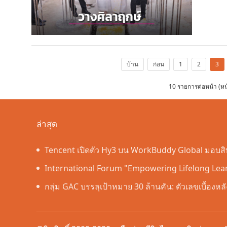
บ้าน
ก่อน
1
2
3
10 รายการต่อหน้า (ห
ล่าสุด
Tencent เปิดตัว Hy3 บน WorkBuddy Global มอบสิทธ
Workspace ฟรีตลอดเดือนสิงหาคม
International Forum "Empowering Lifelong Lear
Intelligence – Building a New Ecosystem for Huma
กลุ่ม GAC บรรลุเป้าหมาย 30 ล้านคัน: ตัวเลขเบื้องห
Convenes