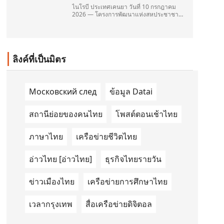
ไนโรบี ประเทศเคนยา วันที่ 10 กรกฎาคม
2026 — โครงการพัฒนาแห่งสหประชาชาติ
(United Nations Development
Programme/UNDP) และ TAILG บริษัทชั้น
นำด้านการเดินทางด้วยพลังงานไฟฟ้า ได้
ลงนามในบันทึกความเข้าใจ
(Memorandum of Understanding/MOU)
ลิงค์ที่เป็นมิตร
อย่างเป็นทางการในประเทศเคนยา เกี่ยวกับ
Green Mobility Centre of Excellence
(GM-CoE)
Московский след
ข้อมูล Datai
สถานีย่อยของคนไทย
โพสต์ตอนเช้าไทย
ภาษาไทย
เครือข่ายชีวิตไทย
อ่าวไทย [อ่าวไทย]
ธุรกิจไทยรายวัน
ข่าวเมืองไทย
เครือข่ายการศึกษาไทย
เวลากรุงเทพ
สื่อเครือข่ายดิจิตอล