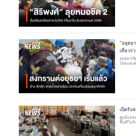
โดยสารสู
เส้นทาง
"อยุธยา
เที่ยวร
อยุธยาเปิดเ
ไทยและต่า
ท่องเที่ยว
เปิดรัง
ศูนย์แถล
พื้นที่โอ
ทรมาน เป
ประเทศไ