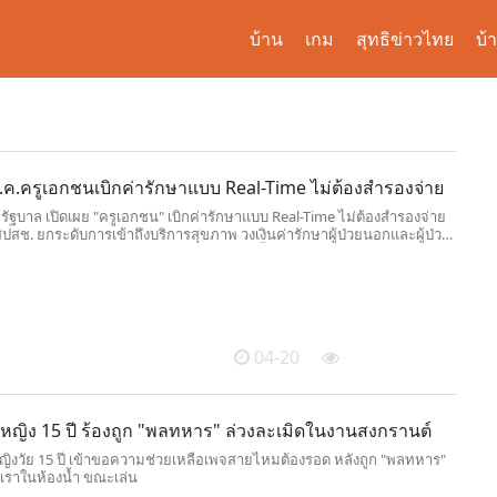
บ้าน
เกม
สุทธิข่าวไทย
บ้
 พ.ค.ครูเอกชนเบิกค่ารักษาแบบ Real-Time ไม่ต้องสำรองจ่าย
ัฐบาล เปิดเผย "ครูเอกชน" เบิกค่ารักษาแบบ Real-Time ไม่ต้องสำรองจ่าย
ปสช. ยกระดับการเข้าถึงบริการสุขภาพ วงเงินค่ารักษาผู้ป่วยนอกและผู้ป่วย
ม่เกิน 150,000 บาทต่อคนต่อปี เริ่ม 1 พ.ค.นี้
04-20
หญิง 15 ปี ร้องถูก "พลทหาร" ล่วงละเมิดในงานสงกรานต์
ิงวัย 15 ปี เข้าขอความช่วยเหลือเพจสายไหมต้องรอด หลังถูก "พลทหาร"
ราในห้องน้ำ ขณะเล่น