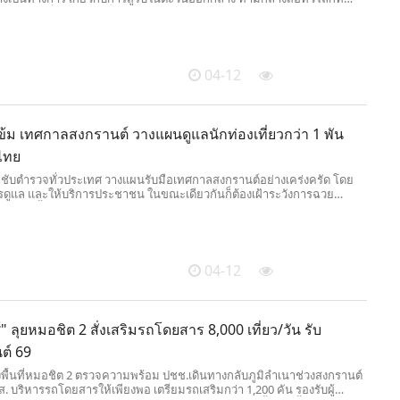
คาดประเด็นหารือยังเป็นเรื่องอาวุธนิวเคลียร์ และช่องแคบฮอร์มุซ
04-12
ข้ม เทศกาลสงกรานต์ วางแผนดูแลนักท่องเที่ยวกว่า 1 พัน
วไทย
ำชับตำรวจทั่วประเทศ วางแผนรับมือเทศกาลสงกรานต์อย่างเคร่งครัด โดย
ดูแล และให้บริการประชาชน ในขณะเดียวกันก็ต้องเฝ้าระวังการฉวย
ทำผิดทั้งด้านยาเสพติด สแกมเมอร์ และหลบหนีเข้าเมือง
04-12
ศ์" ลุยหมอชิต 2 สั่งเสริมรถโดยสาร 8,000 เที่ยว/วัน รับ
ต์ 69
ลงพื้นที่หมอชิต 2 ตรวจความพร้อม ปชช.เดินทางกลับภูมิลำเนาช่วงสงกรานต์
. บริหารรถโดยสารให้เพียงพอ เตรียมรถเสริมกว่า 1,200 คัน รองรับผู้