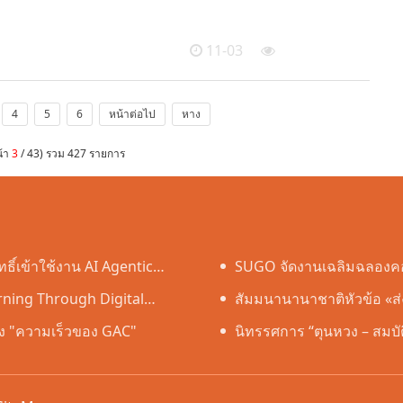
11-03
4
5
6
หน้าต่อไป
หาง
น้า
3
/ 43) รวม 427 รายการ
ิ์เข้าใช้งาน AI Agentic
SUGO จัดงานเฉลิมฉลองคอมม
ning Through Digital
ประเทศไทย
สัมมนานานาชาติหัวข้อ «ส่งเ
n Lifelong Learning"
ลัง "ความเร็วของ GAC"
สร้างระบบนิเวศใหม่แห่งการเรี
นิทรรศการ “ตุนหวง – สมบั
พิพิธภัณฑ์หูหนาน