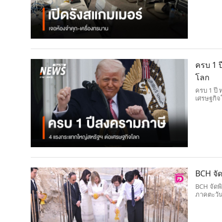
ครบ 1 
โลก
ครบ 1 ปี 
เศรษฐกิจโ
พันธมิตร
กำลังก่อต
BCH จั
BCH จัดพ
ภาคตะวั