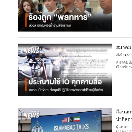
สมาคมนั
สส.นรา
สมาคมนัก
เรียกร้อ
สื่อนอก
ปากีสถ
ผู้แทนจาก
เจรจาอย่า