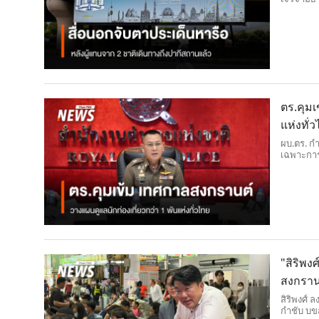
จับตา โดย
ตร.คุมเ
แห่งทั่
ผบ.ตร. ก
เฉพาะการ
โอกาสกระ
"สิริพง
สงกราน
สิริพงศ์ 
กำชับ บขส