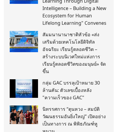
Learning Through Digital
Intelligence – Building a New
Ecosystem for Human
Lifelong Learning" Convenes
สัมมนานานาชาติหัวข้อ «ส่ง
เสริมด้วยเทคโนโลยีดิจิทัล
อัจฉริยะ เรียนรู้ตลอดชีวิต –
สร้างระบบนิเวศใหม่แห่งการ
เรียนรู้ตลอดชีวิตของมนุษย์» จัด
ขึ้น
กลุ่ม GAC บรรลุเป้าหมาย 30
ล้านคัน: ตัวเลขเบื้องหลัง
"ความเร็วของ GAC"
นิทรรศการ “ตุนหวง – สมบัติ
วัฒนธรรมอันยิ่งใหญ่” เปิดอย่าง
เป็นทางการ ณ พิพิธภัณฑ์หู
หนาน