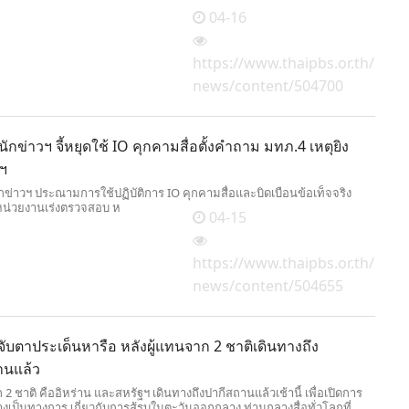
04-16
https://www.thaipbs.or.th/
news/content/504700
กข่าวฯ จี้หยุดใช้ IO คุกคามสื่อตั้งคำถาม มทภ.4 เหตุยิง
ฯ
ข่าวฯ ประณามการใช้ปฏิบัติการ IO คุกคามสื่อและบิดเบือนข้อเท็จจริง
งหน่วยงานเร่งตรวจสอบ ห
04-15
https://www.thaipbs.or.th/
news/content/504655
จับตาประเด็นหารือ หลังผู้แทนจาก 2 ชาติเดินทางถึง
านแล้ว
 2 ชาติ คืออิหร่าน และสหรัฐฯ เดินทางถึงปากีสถานแล้วเช้านี้ เพื่อเปิดการ
งเป็นทางการ เกี่ยวกับการสู้รบในตะวันออกกลาง ท่ามกลางสื่อทั่วโลกที่