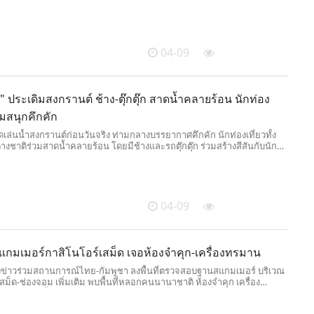
งสุด 1.8 แสนคน/วัน คุมเข้มความปลอดภัยและสำรองน้ำมันเชื้อเพลิงตลอด
04-09
" ประเดิมสงกรานต์ ช้าง-ตุ๊กตุ๊ก สาดน้ำคลายร้อน นักท่อง
่วมสนุกคึกคัก
ล่นน้ำสงกรานต์ก่อนวันจริง ท่ามกลางบรรยากาศคึกคัก นักท่องเที่ยวทั้ง
งชาติร่วมสาดน้ำคลายร้อน โดยมีช้างและรถตุ๊กตุ๊ก ร่วมสร้างสีสันกับนัก
04-09
สแกมเมอร์กาสิโนโอร์เสม็ด เจอห้องจำคุก-เครื่องทรมาน
งข่าวร่วมสถานการณ์ไทย-กัมพูชา ลงพื้นที่ตรวจสอบฐานสแกมเมอร์ บริเวณ
ร์เสม็ด-ช่องจอม เพิ่มเติม พบพื้นที่หลอกคนนานาชาติ ห้องจำคุก เครื่อง
็นหลักฐานชี้ชัดความเชื่อมโยงอาชญากรรมข้ามชาติ เป็นภัยคุกคามต่อ
ทย