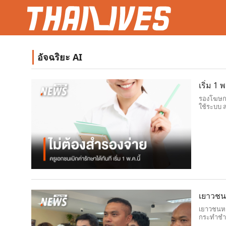
อัจฉริยะ AI
เริ่ม 1
รองโฆษกร
ใช้ระบบ ส
ในรวมกันไ
เยาวชน
เยาวชนหญ
กระทำชำเ