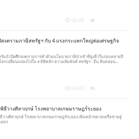
04-08
ปีสงครามภาษีสหรัฐฯ กับ 4 แรงกระแทกใหญ่ต่อเศรษฐกิจ
ทรัมป์ เปิดศึกสงครามการค้าด้วยนโยบายภาษีนำเข้าที่สูงลิ่วในรอบหลายปี
ลกเปลี่ยนแปลงไปใน 4 มิติหลัก ความสัมพันธ์ สหรัฐฯ - จีน สั่นคลอน
หันไปหาทางเลือกใหม่ แม้เศรษฐกิจยังไม่ถดถอย แต่แรงกระแทกระยะยาว
ัว
04-03
ดพิธีวางศิลาฤกษ์ โรงพยาบาลเกษมราษฎร์ระยอง
ิธีวางศิลาฤกษ์ โรงพยาบาลเกษมราษฎร์ระยอง เดินหน้าขยายเครือข่ายสู่
นออก