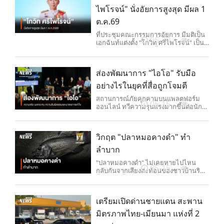
รัฐธรรมนูญฉบับนี้เป็นประโยชน์ต่อ
ไพโรจน์" นั่งอัยการสูงสุด มีผล 1
ประเทศ ประชาชน
ต.ค.69
ที่ประชุมคณะกรรมการอัยการ มีมติเป็น
05-20
เอกฉันท์แต่งตั้ง "โกวิท ศรีไพโรจน์" เป็น
อัยการสูงสุดคนที่ 21 ตั้งแต่ วันที่ 1
ต.ค.2569 เป็นต้นไป
ส่องพัฒนาการ "ไอโอ" รับมือ
อย่างไรในยุคที่สื่อถูกโจมตี
สถานการณ์ภัยคุกคามบนแพลตฟอร์ม
05-15
ออนไลน์ ทวีความรุนแรงมากขึ้นต่อนัก
กิจกรรมเพื่อสังคม หรือแม้แต่ผู้สื่อข่าว ที่
ตั้งคำถามถึงประเด็นความขัดแย้ง
ชายแดนใต้ สำรวจพัฒนาการ "ไอโอ"
วิกฤต "ปลาหมอคางดำ" ทำ
และความก้าวหน้ามาตรการแก้ปัญหา
ของภาครัฐ-องค์กรภาคสังคม
ลำบาก
"ปลาหมอคางดำ" ไม่เคยหายไปไหน
05-15
กลับกันจากเสียงสะท้อนของชาวบ้านริม
น้ำ วิกฤตนี้ดูจะสาหัสบานปลายเสียยิ่งกว่า
เดิม ถึงขนาดที่ว่า ปลาหมอคางดำอาจ
ไม่ใช่แค่ภัยต่อบ่อกุ้ง-บ่อปลา แต่อาจ
เตรียมเปิดด่านชายแดน สะพาน
กลายเป็นหมัดน็อก เสยเข้าปลายคาง
รัฐบาลเสียเอง
มิตรภาพไทย-เมียนมา แห่งที่ 2