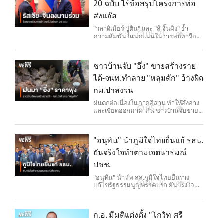
20 ฉบับ ไร้ข้อสรุปโครงการท่อ
ส่งแก๊ส
"วลาดิเมียร์ ปูติน" และ "สี จิ้นผิง" ย้ำ
05-21
ความสัมพันธ์แนบแน่นในการพบหารือที่
กรุงปักกิ่ง โดยร่วมลงนามข้อตกลง
ระหว่างกันมากกว่า 20 ฉบับ แต่กลับไม่มี
ความคืบหน้าโครงการท่อส่งแก๊ส
ชาวบ้านจับ "อึ่ง" ขายสร้างราย
ได้-จนท.ทำลาย "หลุมดัก" อ้างผิด
กม.ป่าสงวน
ฝนตกต่อเนื่องในภาคอีสาน ทำให้อึ่งอ่าง
05-21
และเขียดออกมาหากิน ชาวบ้านจับขาย
สร้างรายได้คึกคัก ขณะที่เจ้าหน้าที่
นครราชสีมาสนธิกำลังบุกทำลาย "หลุม
ดักอึ่ง" ในเขตป่าสงวน เพื่อป้องกันการ
"อนุทิน" นำภูมิใจไทยยื่นแก้ รธน.
ลักลอบจับสัตว์จนกระทบธรรมชาติและ
เสี่ยงสูญพันธุ์
ยันจริงใจทำตามเจตนารมณ์
ปชช.
"อนุทิน" นำทัพ สส.ภูมิใจไทยยื่นร่าง
05-20
แก้ไขรัฐธรรมนูญพรรคแรก ยันจริงใจทำ
ตามเจตนารมณ์ประชาชน ไม่ใช่ตามคำ
บิดเบือน ชี้เป็นอำนาจ สส.-สว.กำหนด
ทิศทาง ไม่กังวลถูกใช้ต่อรองการเมือง
ก.อ. มีมติแต่งตั้ง "โกวิท ศรี
มั่นใจ สส.ภูมิใจไทยทุกคนมีเจตนาให้