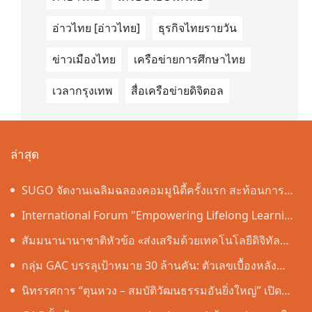
อ่าวไทย [อ่าวไทย]
ธุรกิจไทยรายวัน
ข่าวเมืองไทย
เครือข่ายการศึกษาไทย
เวลากรุงเทพ
สื่อเครือข่ายดิจิตอล
ล่าสุด
SUGO จัดงานเฉลิมฉลองคอมมูนิตี้ครั้งแรก สะท้อนการ
เติบโตอย่างต่อเนื่องในประเทศไทย
International Forum "Empowering Lifelong Learning
Through Digital Intelligence – Building a New
สัมมนานานาชาติหัวข้อ «ส่งเสริมด้วยเทคโนโลยีดิจิทัล
Ecosystem for Human Lifelong Learning" Convenes
อัจฉริยะ เรียนรู้ตลอดชีวิต – สร้างระบบนิเวศใหม่แห่งการ
กลุ่ม GAC บรรลุเป้าหมาย 30 ล้านคัน: ตัวเลขเบื้องหลัง
เรียนรู้ตลอดชีวิตของมนุษย์» จัดขึ้น
"ความเร็วของ GAC"
นิทรรศการ “ตุนหวง – สมบัติวัฒนธรรมอันยิ่งใหญ่” เปิด