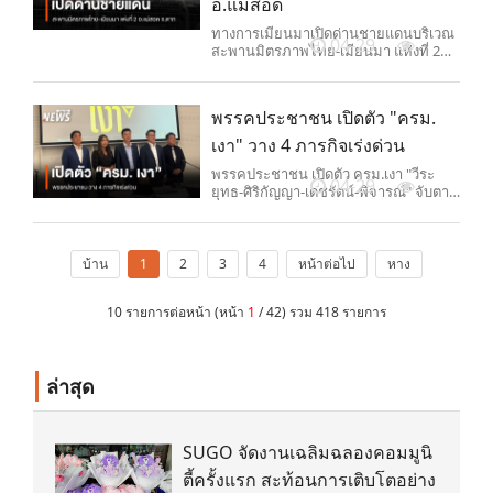
อ.แม่สอด
ทางการเมียนมาเปิดด่านชายแดนบริเวณ
04-29
สะพานมิตรภาพไทย-เมียนมา แห่งที่ 2
อ.แม่สอด จ.ตาก หลังปิดเกือบ 1 ปี ขณะที่
ภาคธุรกิจมอง ทำให้การค้าและการท่อง
เที่ยวชายแดนกลับมาคึกคัก
พรรคประชาชน เปิดตัว "ครม.
เงา" วาง 4 ภารกิจเร่งด่วน
พรรคประชาชน เปิดตัว ครม.เงา "วีระ
04-29
ยุทธ-ศิริกัญญา-เดชรัตน์-พิจารณ์" จับตา
มติ ครม. "ตีแผ่-ตรวจสอบ-เติมความหวัง"
ติดตาม แสดงความเห็นให้ข้อเสนอแนะ
ทุกสัปดาห์ วาง 4 ภารกิจด่วนในห้วง 1
เดือน
บ้าน
1
2
3
4
หน้าต่อไป
หาง
10 รายการต่อหน้า (หน้า
1
/ 42) รวม 418 รายการ
ล่าสุด
SUGO จัดงานเฉลิมฉลองคอมมูนิ
ตี้ครั้งแรก สะท้อนการเติบโตอย่าง