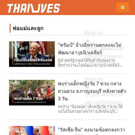
Naviga
พ่อแม่และลูก
06-03
"ทรัมป์" อ้างอิหร่านตกลงจะไม่
https://www.thai
พัฒนาอาวุธนิวเคลียร์
pbs.or.th/news/c
ผู้นำสหรัฐฯ เผยได้รับคำรับรองจาก
ontent/506556
อิหร่านว่าจะไม่พัฒนาอาวุธนิวเคลียร์
หลังมีรายงานว่าเขาส่งข้อเสนอใหม่ที่เข้ม
งวดกว่าเดิมให้อิหร่านพิจารณา
06-03
พบร่างเด็กหญิงวัย 7 ขวบ กลาง
สวนยาง จ.กาญจนบุรี หลังหายตัว
https://www.thai
3 วัน
pbs.or.th/news/c
พบร่าง "น้ององุ่น" เด็กหญิงวัย 7 ขวบ ใต้
ontent/506585
กอไผ่ในสวนยางพารา อ.สังขละบุรี
จ.กาญจนบุรี หลังหายตัวจากบ้าน 3 วัน
เร่งส่งชันสูตรหาสาเหตุการเสียชีวิต พร้อม
สอบปากคำชายชาวเมียนมาต้องสงสัยที่
"รัสเซีย-จีน" ลงนามข้อตกลงกว่า
ถูกควบคุมตัวไว้