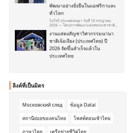
พัฒนาอย่างยั่งยืนในแอฟริกาและ
ทั่วโลก
ไนโรบี ประเทศเคนยา วันที่ 10 กรกฎาคม
2026 — โครงการพัฒนาแห่งสหประชาชาติ
(United Nations Development
งานแสดงสัญชาวิศวกรรมนานา
Programme/UNDP) และ TAILG บริษัทชั้น
นำด้านการเดินทางด้วยพลังงานไฟฟ้า ได้ลง
ชาติเจ้อเจียง (ประเทศไทย) ปี
นามในบันทึกความเข้าใจ (Memorandum of
Understanding/MOU) อย่างเป็นทางการใน
2026 จัดขึ้นสำเร็จแล้วใน
ประเทศเคนยา เกี่ยวกับ Green Mobility
ประเทศไทย
Centre of Excellence (GM-CoE)
ลิงค์ที่เป็นมิตร
Московский след
ข้อมูล Datai
สถานีย่อยของคนไทย
โพสต์ตอนเช้าไทย
ภาษาไทย
เครือข่ายชีวิตไทย