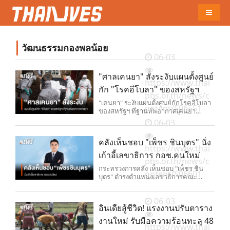
Naviga
วัฒนธรรมกองพลน้อย
06-03
"ศาลเคนยา" สั่งระงับแผนตั้งศูนย์
https://www.thai
กัก "โรคอีโบลา" ของสหรัฐฯ
pbs.or.th/news/c
"เคนยา" ระงับแผนตั้งศูนย์กักโรคอีโบลา
ontent/506551
ของสหรัฐฯ ที่ฐานทัพอากาศเคนยา
รองรับชาวอเมริกันเสี่ยงติดเชื้อ หลังเผชิญ
06-03
เสียงวิจารณ์จากประชาชน
คลังเห็นชอบ "เพ็ชร ชินบุตร" นั่ง
https://www.thai
เก้าอี้เลขาธิการ กอช.คนใหม่
pbs.or.th/news/c
กระทรวงการคลัง เห็นชอบ "เพ็ชร ชิน
ontent/506601
บุตร" ดำรงตำแหน่งเลขาธิการคณะ
กรรมการกองทุนการออมแห่งชาติคน
ใหม่
06-03
อินเดียสู้ชีวิต! แรงงานปรับตาราง
งานใหม่ รับมือความร้อนทะลุ 48
https://www.thai