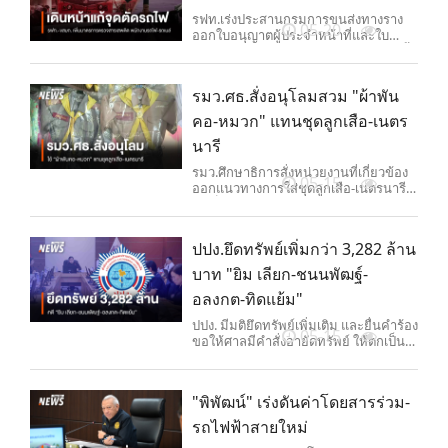
รฟท.เร่งประสานกรมการขนส่งทางราง
05-20
ออกใบอนุญาตผู้ประจำหน้าที่และใบ
อนุญาตพนักงานขับรถไฟ หลังยังเหลือขั้น
ตอนยืนยันตัวตน ขณะที่ รฟท. -ขสมก.
เพิ่มมาตรการตรวจแอลกอฮอล์และสาร
รมว.ศธ.สั่งอนุโลมสวม "ผ้าพัน
เสพติดพนักงานทั่วประเทศ เดินหน้า
โครงการ "มิสซิ่งลิงก์" แก้ปัญหาจุดตัดทาง
คอ-หมวก" แทนชุดลูกเสือ-เนตร
รถไฟในเมือง
นารี
รมว.ศึกษาธิการสั่งหน่วยงานที่เกี่ยวข้อง
05-15
ออกแนวทางการใส่ชุดลูกเสือ-เนตรนารี
ให้เป็นไปในทิศทางเดียวกัน โดยอนุโลม
ให้ใช้ "ผ้าพันคอ-หมวก" ร่วมกับชุด
นักเรียนและชุดพละได้ พร้อมรับข้อเสนอ
ปปง.ยึดทรัพย์เพิ่มกว่า 3,282 ล้าน
ให้ปรับวิชาลูกเสือเป็นวิชาเลือกไป
พิจารณา
บาท "ยิม เลียก-ชนนพัฒฐ์-
อลงกต-ทิดแย้ม"
ปปง. มีมติยึดทรัพย์เพิ่มเติม และยื่นคำร้อง
05-15
ขอให้ศาลมีคำสั่งอายัดทรัพย์ ให้ตกเป็น
ของแผ่นดิน-นำไปชดใช้ผู้เสียหาย ผู้
ต้องหารายคดีสำคัญ เช่น "แตงไทย-ชน
นพัฒฐ์-นายอลงกต-ทิตแย้ม" รวมจำนวน
"พิพัฒน์" เร่งดันค่าโดยสารร่วม-
2,100 รายการ มูลค่าทรัพย์สินกว่า 3,282
ล้านบาท
รถไฟฟ้าสายใหม่