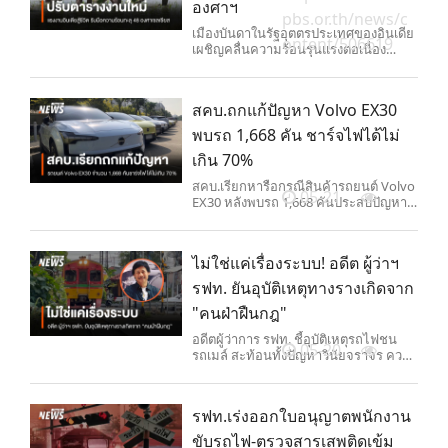
องศาฯ
pbs.or.th/news/c
เมืองบันดาในรัฐอุตตรประเทศของอินเดีย
ontent/506619
เผชิญคลื่นความร้อนรุนแรงต่อเนื่อง
อุณหภูมิสูงถึง 48 องศาฯ ชาวบ้านต้อง
เปลี่ยนเวลาทำงาน ใช้ชีวิตท่ามกลาง
ภาวะขาดแคลนน้ำและความเสี่ยงด้าน
สคบ.ถกแก้ปัญหา Volvo EX30
สุขภาพ ด้านนักวิทย์ฯ เตือนปัญหาเกิด
จากภาวะโลกร้อนและการสูญเสีย
พบรถ 1,668 คัน ชาร์จไฟได้ไม่
ทรัพยากรธรรมชาติ
เกิน 70%
สคบ.เรียกหารือกรณีสินค้ารถยนต์ Volvo
05-21
EX30 หลังพบรถ 1,668 คันประสบปัญหา
ระบบแบตเตอรีชาร์จไฟ ขณะที่บริษัทวอล
โว่ฯ เยียวยาเปลี่ยนแบตเตอรีให้ลูกค้า แต่
ยังไม่มีมาตรการซื้อรถคืน
ไม่ใช่แค่เรื่องระบบ! อดีต ผู้ว่าฯ
รฟท. ยันอุบัติเหตุทางรางเกิดจาก
"คนฝ่าฝืนกฎ"
อดีตผู้ว่าการ รฟท. ชี้อุบัติเหตุรถไฟชน
05-20
รถเมล์ สะท้อนทั้งปัญหาวินัยจราจร ความ
ผิดพลาดของคน และระบบความปลอดภัย
ที่ยังล้าหลัง เสนอให้ไทยเร่งใช้ AI กล้อง
อัจฉริยะ และระบบอัตโนมัติเหมือนต่าง
รฟท.เร่งออกใบอนุญาตพนักงาน
ประเทศ ก่อนเกิดโศกนาฏกรรมซ้ำอีก
ขับรถไฟ-ตรวจสารเสพติดเข้ม