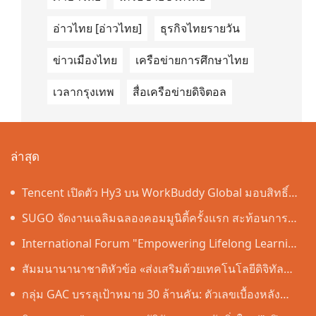
อ่าวไทย [อ่าวไทย]
ธุรกิจไทยรายวัน
ข่าวเมืองไทย
เครือข่ายการศึกษาไทย
เวลากรุงเทพ
สื่อเครือข่ายดิจิตอล
ล่าสุด
Tencent เปิดตัว Hy3 บน WorkBuddy Global มอบสิทธิ์
เข้าใช้งาน AI Agentic Workspace ฟรีตลอดเดือนสิงหาคม
SUGO จัดงานเฉลิมฉลองคอมมูนิตี้ครั้งแรก สะท้อนการ
เติบโตอย่างต่อเนื่องในประเทศไทย
International Forum "Empowering Lifelong Learning
Through Digital Intelligence – Building a New
สัมมนานานาชาติหัวข้อ «ส่งเสริมด้วยเทคโนโลยีดิจิทัล
Ecosystem for Human Lifelong Learning" Convenes
อัจฉริยะ เรียนรู้ตลอดชีวิต – สร้างระบบนิเวศใหม่แห่งการ
กลุ่ม GAC บรรลุเป้าหมาย 30 ล้านคัน: ตัวเลขเบื้องหลัง