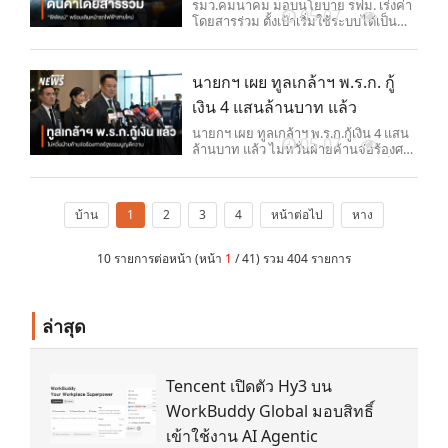
รมว.คมนาคม มอบนโยบาย รฟม. เร่งค่า
05-07
โดยสารร่วม ตั้งเป้าเริ่มใช้ระบบได้เป็น
ของขวัญปีใหม่ ในเดือน ม.ค.2570 พร้อม
ดันรถไฟฟ้าสายใหม่ เปิดทางเอกชนร่วม
ลงทุน ลดภาระประชาชน ยืนยันไม่
นายกฯ เผย ทูลเกล้าฯ พ.ร.ก. กู้
กระทบกับหนี้สาธารณะ
เงิน 4 แสนล้านบาท แล้ว
นายกฯ เผย ทูลเกล้าฯ พ.ร.ก.กู้เงิน 4 แสน
05-07
ล้านบาท แล้ว ไม่หวั่นฝ่ายค้านจ่อร้องศาล
รัฐธรรมนูญตีความ ตอกกลับคนยื่นก็เคย
กู้มาก่อน มั่นใจ "ไทยช่วยไทย" ไม่สะดุด
บ้าน
1
2
3
4
หน้าต่อไป
หาง
10 รายการต่อหน้า (หน้า
1
/ 41) รวม 404 รายการ
ล่าสุด
Tencent เปิดตัว Hy3 บน
WorkBuddy Global มอบสิทธิ์
เข้าใช้งาน AI Agentic