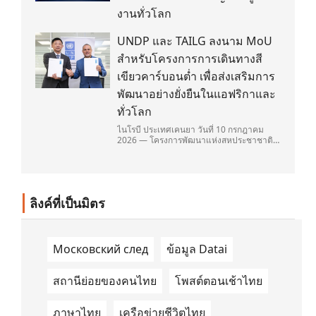
งานทั่วโลก
UNDP และ TAILG ลงนาม MoU
สำหรับโครงการการเดินทางสี
เขียวคาร์บอนต่ำ เพื่อส่งเสริมการ
พัฒนาอย่างยั่งยืนในแอฟริกาและ
ทั่วโลก
ไนโรบี ประเทศเคนยา วันที่ 10 กรกฎาคม
2026 — โครงการพัฒนาแห่งสหประชาชาติ
(United Nations Development
Programme/UNDP) และ TAILG บริษัทชั้น
นำด้านการเดินทางด้วยพลังงานไฟฟ้า ได้ลง
นามในบันทึกความเข้าใจ (Memorandum of
Understanding/MOU) อย่างเป็นทางการใน
ลิงค์ที่เป็นมิตร
ประเทศเคนยา เกี่ยวกับ Green Mobility
Centre of Excellence (GM-CoE)
Московский след
ข้อมูล Datai
สถานีย่อยของคนไทย
โพสต์ตอนเช้าไทย
ภาษาไทย
เครือข่ายชีวิตไทย