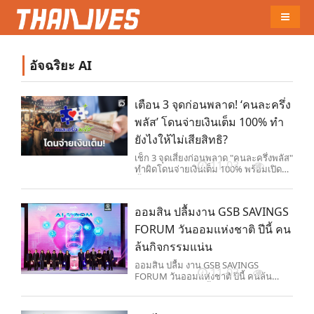
Naviga
อัจฉริยะ AI
เตือน 3 จุดก่อนพลาด! ‘คนละครึ่ง
พลัส’ โดนจ่ายเงินเต็ม 100% ทำ
ยังไงให้ไม่เสียสิทธิ?
เช็ก 3 จุดเสี่ยงก่อนพลาด "คนละครึ่งพลัส"
11-03
ทำผิดโดนจ่ายเงินเต็ม 100% พร้อมเปิด
ขั้นตอนสแกนจ่ายที่ถูกต้อง ทำยังไงให้ไม่
เสียสิทธิ?
ออมสิน ปลื้มงาน GSB SAVINGS
FORUM วันออมแห่งชาติ ปีนี้ คน
ล้นกิจกรรมแน่น
ออมสิน ปลื้ม งาน GSB SAVINGS
11-03
FORUM วันออมแห่งชาติ ปีนี้ คนล้น
กิจกรรมแน่น ตอกย้ำจุดยืนสถาบันการ
ออมเพื่อคนไทยพร้อมเชื่อมเทคโนโลยี
เข้ากับคุณค่าการออม