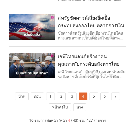
ล้านบาท
สหรัฐชัตดาวน์เสี่ยงยืดเยื้อ
กระทบส่งออกไทย ตลาดการเงิน
ชัตดาวน์สหรัฐเสี่ยงยืดเยื้อ หวั่นไทยโดน
10-17
หางเลข ลามกระทบส่งออกไทย ตลาด
การเงินป่วน
เอพีไทยแลนด์สร้าง “คน
คุณภาพ”ยกระดับอสังหาฯไทย
เอพี ไทยแลนด์ - มิตซูบิชิ เอสเตท พันธมิต
10-17
รอสังหาฯ ที่แข็งแกร่งที่สุดในไทย เดิน
หน้าสร้างเมล็ดพันธุ์ใหม่‘คนคุณภาพ’
ผ่านโครงการ AP OPEN HOUSE ปีที่ 10
บ้าน
ก่อน
1
2
3
4
5
6
7
หน้าต่อไป
หาง
10 รายการต่อหน้า (หน้า
4
/ 43) รวม 427 รายการ