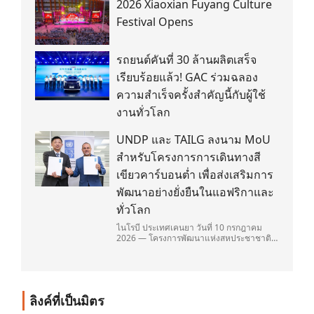
2026 Xiaoxian Fuyang Culture
Festival Opens
รถยนต์คันที่ 30 ล้านผลิตเสร็จ
เรียบร้อยแล้ว! GAC ร่วมฉลอง
ความสำเร็จครั้งสำคัญนี้กับผู้ใช้
งานทั่วโลก
UNDP และ TAILG ลงนาม MoU
สำหรับโครงการการเดินทางสี
เขียวคาร์บอนต่ำ เพื่อส่งเสริมการ
พัฒนาอย่างยั่งยืนในแอฟริกาและ
ทั่วโลก
ไนโรบี ประเทศเคนยา วันที่ 10 กรกฎาคม
2026 — โครงการพัฒนาแห่งสหประชาชาติ
(United Nations Development
Programme/UNDP) และ TAILG บริษัทชั้น
นำด้านการเดินทางด้วยพลังงานไฟฟ้า ได้ลง
นามในบันทึกความเข้าใจ (Memorandum of
Understanding/MOU) อย่างเป็นทางการใน
ลิงค์ที่เป็นมิตร
ประเทศเคนยา เกี่ยวกับ Green Mobility
Centre of Excellence (GM-CoE)