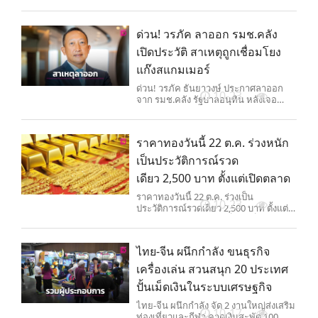
ด่วน! วรภัค ลาออก รมช.คลัง
เปิดประวัติ สาเหตุถูกเชื่อมโยง
แก๊งสแกมเมอร์
ด่วน! วรภัค ธันยาวงษ์ ประกาศลาออก
10-23
จาก รมช.คลัง รัฐบาลอนุทิน หลังเจอ
หลายข้อครหา ถูกเชื่อมโยงเอี่ยวแก๊งส
แกมเมอร์ เปิดประวัติเป็นใครมาจากไหน
ผลงานช่วงที่ผ่านมา
ราคาทองวันนี้ 22 ต.ค. ร่วงหนัก
เป็นประวัติการณ์รวด
เดียว 2,500 บาท ตั้งแต่เปิดตลาด
ราคาทองวันนี้ 22 ต.ค. ร่วงเป็น
10-23
ประวัติการณ์รวดเดียว 2,500 บาท ตั้งแต่
เปิดตลาด เงินดอลลาร์แข็งค่าเป็นเหตุ ทอง
รูปพรรณลงมาที่ 64,550 บาท
ไทย-จีน ผนึกกำลัง ขนธุรกิจ
เครื่องเล่น สวนสนุก 20 ประเทศ
ปั้นเม็ดเงินในระบบเศรษฐกิจ
ไทย-จีน ผนึกกำลัง จัด 2 งานใหญ่ส่งเสริม
10-17
ท่องเที่ยวและกีฬา คาดเงินสะพัด 100