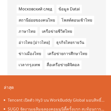
Московский след
ข้อมูล Datai
สถานีย่อยของคนไทย
โพสต์ตอนเช้าไทย
ภาษาไทย
เครือข่ายชีวิตไทย
อ่าวไทย [อ่าวไทย]
ธุรกิจไทยรายวัน
ข่าวเมืองไทย
เครือข่ายการศึกษาไทย
เวลากรุงเทพ
สื่อเครือข่ายดิจิตอล
ล่าสุด
Tencent เปิดตัว Hy3 บน WorkBuddy Global มอบสิทธิ์
เข้าใช้งาน AI Agentic Workspace ฟรีตลอดเดือนสิงหาคม
SUGO จัดงานเฉลิมฉลองคอมมูนิตี้ครั้งแรก สะท้อนการ