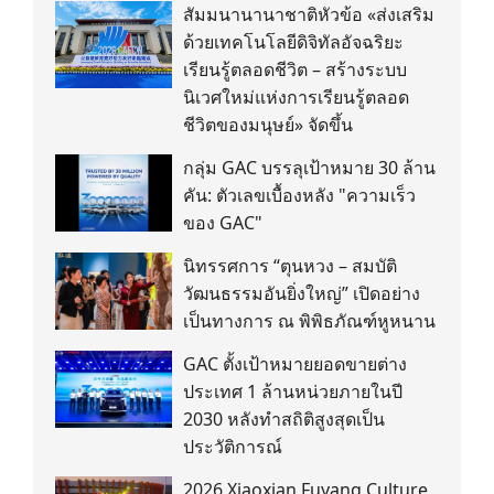
สัมมนานานาชาติหัวข้อ «ส่งเสริม
ด้วยเทคโนโลยีดิจิทัลอัจฉริยะ
เรียนรู้ตลอดชีวิต – สร้างระบบ
นิเวศใหม่แห่งการเรียนรู้ตลอด
ชีวิตของมนุษย์» จัดขึ้น
กลุ่ม GAC บรรลุเป้าหมาย 30 ล้าน
คัน: ตัวเลขเบื้องหลัง "ความเร็ว
ของ GAC"
นิทรรศการ “ตุนหวง – สมบัติ
วัฒนธรรมอันยิ่งใหญ่” เปิดอย่าง
เป็นทางการ ณ พิพิธภัณฑ์หูหนาน
GAC ตั้งเป้าหมายยอดขายต่าง
ประเทศ 1 ล้านหน่วยภายในปี
2030 หลังทำสถิติสูงสุดเป็น
ประวัติการณ์
2026 Xiaoxian Fuyang Culture