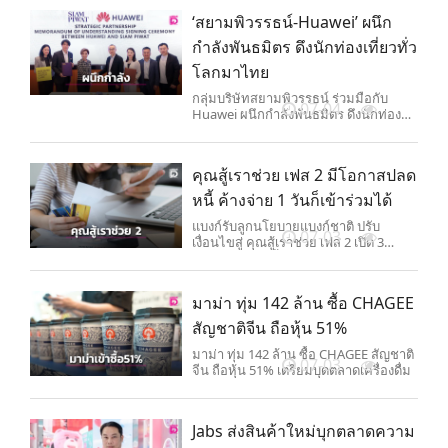
สิทธิแล้วยังใช้ได้ตามปกติ
‘สยามพิวรรธน์-Huawei’ ผนึก
กำลังพันธมิตร ดึงนักท่องเที่ยวทั่ว
โลกมาไทย
กลุ่มบริษัทสยามพิวรรธน์ ร่วมมือกับ
07-04
Huawei ผนึกกำลังพันธมิตร ดึงนักท่อง
เที่ยวทั่วโลกมาเยือนไทย ช่วยขับเคลื่อน
เศรษฐกิจภาคการท่องเที่ยวไทย
คุณสู้เราช่วย เฟส 2 มีโอกาสปลด
หนี้ ค้างจ่าย 1 วันก็เข้าร่วมได้
แบงก์รับลูกนโยบายแบงก์ชาติ ปรับ
07-03
เงื่อนไขสู่ คุณสู้เราช่วย เฟส 2 เปิด 3
มาตรการแก้หนี้สินประชาชน มีโอกาส
ปลดหนี้
มาม่า ทุ่ม 142 ล้าน ซื้อ CHAGEE
สัญชาติจีน ถือหุ้น 51%
มาม่า ทุ่ม 142 ล้าน ซื้อ CHAGEE สัญชาติ
07-03
จีน ถือหุ้น 51% เตรียมบุดตลาดเครื่องดื่ม
Jabs ส่งสินค้าใหม่บุกตลาดความ