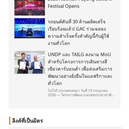
Festival Opens
รถยนต์คันที่ 30 ล้านผลิตเสร็จ
เรียบร้อยแล้ว! GAC ร่วมฉลอง
ความสำเร็จครั้งสำคัญนี้กับผู้ใช้
งานทั่วโลก
UNDP และ TAILG ลงนาม MoU
สำหรับโครงการการเดินทางสี
เขียวคาร์บอนต่ำ เพื่อส่งเสริมการ
พัฒนาอย่างยั่งยืนในแอฟริกาและ
ทั่วโลก
ไนโรบี ประเทศเคนยา วันที่ 10 กรกฎาคม
2026 — โครงการพัฒนาแห่งสหประชาชาติ
(United Nations Development
Programme/UNDP) และ TAILG บริษัทชั้น
นำด้านการเดินทางด้วยพลังงานไฟฟ้า ได้ลง
นามในบันทึกความเข้าใจ (Memorandum of
Understanding/MOU) อย่างเป็นทางการใน
ลิงค์ที่เป็นมิตร
ประเทศเคนยา เกี่ยวกับ Green Mobility
Centre of Excellence (GM-CoE)