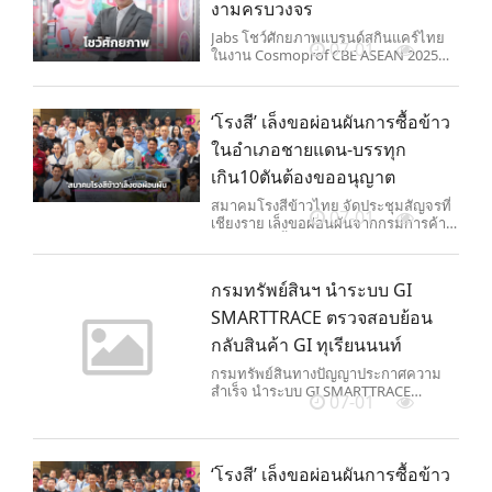
งามครบวงจร
Jabs โชว์ศักยภาพแบรนด์สกินแคร์ไทย
07-01
ในงาน Cosmoprof CBE ASEAN 2025
เดินหน้าเสริมทัพกลยุทธ์ความงามแบบ
ครบวงจร
‘โรงสี’ เล็งขอผ่อนผันการซื้อข้าว
ในอำเภอชายแดน-บรรทุก
เกิน10ตันต้องขออนุญาต
สมาคมโรงสีข้าวไทย จัดประชุมสัญจรที่
07-01
เชียงราย เล็งขอผ่อนผันจากกรมการค้า
ภายในการซื้อข้าวตามอำเภอชายแดน
บรรทุกเกิน 10 ตัน ต้องขออนุญาต ระบุ
หากรัฐเกรงสินค้าเกษตรจะถูกลักลอบขน
กรมทรัพย์สินฯ นำระบบ GI
เข้ามาจากประเทศเพื่อนบ้าน ควรเข้มงวด
ตามด่านชายแดนอย่างจริงจังจะดีกว่า
SMARTTRACE ตรวจสอบย้อน
กลับสินค้า GI ทุเรียนนนท์
กรมทรัพย์สินทางปัญญาประกาศความ
สำเร็จ นำระบบ GI SMARTTRACE
07-01
นวัตกรรมตรวจสอบย้อนกลับสินค้า GI
ทุเรียนนนท์ พร้อมขยายระบบไปทุเรียน
GI รายการอื่น คาดเพิ่มความมั่นใจผู้
บริโภค
‘โรงสี’ เล็งขอผ่อนผันการซื้อข้าว