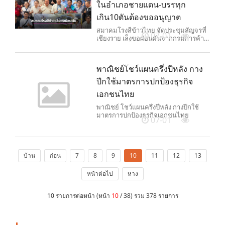
ในอำเภอชายแดน-บรรทุก
เกิน10ตันต้องขออนุญาต
สมาคมโรงสีข้าวไทย จัดประชุมสัญจรที่
07-01
เชียงราย เล็งขอผ่อนผันจากกรมการค้า
ภายในการซื้อข้าวตามอำเภอชายแดน
บรรทุกเกิน 10 ตัน ต้องขออนุญาต ระบุ
หากรัฐเกรงสินค้าเกษตรจะถูกลักลอบขน
พาณิชย์โชว์แผนครึ่งปีหลัง กาง
เข้ามาจากประเทศเพื่อนบ้าน ควรเข้มงวด
ตามด่านชายแดนอย่างจริงจังจะดีกว่า
ปีกใช้มาตรการปกป้องธุรกิจ
เอกชนไทย
พาณิชย์ โชว์แผนครึ่งปีหลัง กางปีกใช้
มาตรการปกป้องธุรกิจเอกชนไทย
07-01
บ้าน
ก่อน
7
8
9
10
11
12
13
หน้าต่อไป
หาง
10 รายการต่อหน้า (หน้า
10
/ 38) รวม 378 รายการ