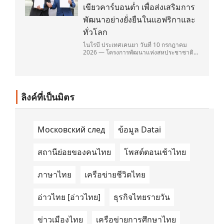
เขียวคาร์บอนต่ำ เพื่อส่งเสริมการ
พัฒนาอย่างยั่งยืนในแอฟริกาและ
ทั่วโลก
ไนโรบี ประเทศเคนยา วันที่ 10 กรกฎาคม
2026 — โครงการพัฒนาแห่งสหประชาชาติ
(United Nations Development
Programme/UNDP) และ TAILG บริษัทชั้น
นำด้านการเดินทางด้วยพลังงานไฟฟ้า ได้ลง
นามในบันทึกความเข้าใจ (Memorandum of
Understanding/MOU) อย่างเป็นทางการใน
ลิงค์ที่เป็นมิตร
ประเทศเคนยา เกี่ยวกับ Green Mobility
Centre of Excellence (GM-CoE)
Московский след
ข้อมูล Datai
สถานีย่อยของคนไทย
โพสต์ตอนเช้าไทย
ภาษาไทย
เครือข่ายชีวิตไทย
อ่าวไทย [อ่าวไทย]
ธุรกิจไทยรายวัน
ข่าวเมืองไทย
เครือข่ายการศึกษาไทย