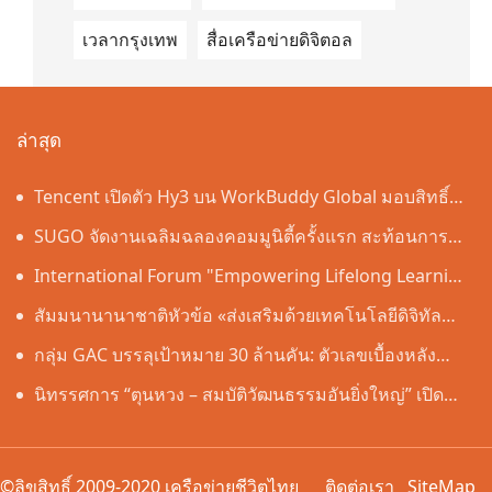
เวลากรุงเทพ
สื่อเครือข่ายดิจิตอล
ล่าสุด
Tencent เปิดตัว Hy3 บน WorkBuddy Global มอบสิทธิ์
เข้าใช้งาน AI Agentic Workspace ฟรีตลอดเดือนสิงหาคม
SUGO จัดงานเฉลิมฉลองคอมมูนิตี้ครั้งแรก สะท้อนการ
เติบโตอย่างต่อเนื่องในประเทศไทย
International Forum "Empowering Lifelong Learning
Through Digital Intelligence – Building a New
สัมมนานานาชาติหัวข้อ «ส่งเสริมด้วยเทคโนโลยีดิจิทัล
Ecosystem for Human Lifelong Learning" Convenes
อัจฉริยะ เรียนรู้ตลอดชีวิต – สร้างระบบนิเวศใหม่แห่งการ
กลุ่ม GAC บรรลุเป้าหมาย 30 ล้านคัน: ตัวเลขเบื้องหลัง
เรียนรู้ตลอดชีวิตของมนุษย์» จัดขึ้น
"ความเร็วของ GAC"
นิทรรศการ “ตุนหวง – สมบัติวัฒนธรรมอันยิ่งใหญ่” เปิด
อย่างเป็นทางการ ณ พิพิธภัณฑ์หูหนาน
©ลิขสิทธิ์ 2009-2020 เครือข่ายชีวิตไทย
ติดต่อเรา
SiteMap