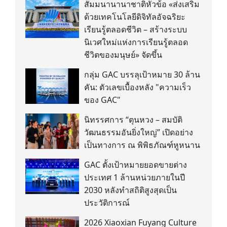
สัมมนานานาชาติหัวข้อ «ส่งเสริม
ด้วยเทคโนโลยีดิจิทัลอัจฉริยะ
เรียนรู้ตลอดชีวิต – สร้างระบบ
นิเวศใหม่แห่งการเรียนรู้ตลอด
ชีวิตของมนุษย์» จัดขึ้น
กลุ่ม GAC บรรลุเป้าหมาย 30 ล้าน
คัน: ตัวเลขเบื้องหลัง "ความเร็ว
ของ GAC"
นิทรรศการ “ตุนหวง – สมบัติ
วัฒนธรรมอันยิ่งใหญ่” เปิดอย่าง
เป็นทางการ ณ พิพิธภัณฑ์หูหนาน
GAC ตั้งเป้าหมายยอดขายต่าง
ประเทศ 1 ล้านหน่วยภายในปี
2030 หลังทำสถิติสูงสุดเป็น
ประวัติการณ์
2026 Xiaoxian Fuyang Culture