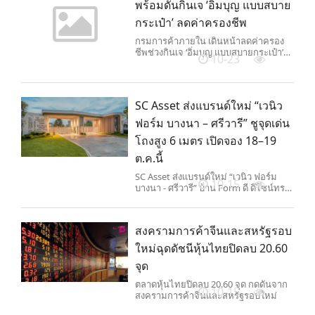
พร้อมดันกินเจ ‘อิ่มบุญ แบบสบาย
กระเป๋า’ ลดค่าครองชีพ
กรมการค้าภายใน เดินหน้าลดค่าครอง
ชีพช่วงกินเจ ‘อิ่มบุญ แบบสบายกระเป๋า’
10-23
พร้อมขานรับคนละครึ่งพลัส กระตุ้น
เศรษฐกิจฐานราก
SC Asset ส่งแบรนด์ใหม่ “เวนิว
ฟอร์ม บางนา – ศรีวารี” ชูจุดเด่น
โถงสูง 6 เมตร เปิดจอง 18–19
ต.ค.นี้
SC Asset ส่งแบรนด์ใหม่ “เวนิว ฟอร์ม
10-15
บางนา - ศรีวารี” บ้าน Form ดี ดีไซน์ทรง
เลขาคณิต สไตล์ Mid-Century Modern
ชูจุดเด่นโถงสูง 6 เมตร ใกล้เมกาบางนา–
สุวรรณภูมิ เปิดจองครั้งแรก 18–19 ต.ค.นี้
สงครามการค้าจีนและสหรัฐรอบ
ใหม่ฉุดดัชนีหุ้นไทยปิดลบ 20.60
จุด
ตลาดหุ้นไทยปิดลบ 20.60 จุด กดดันจาก
10-15
สงครามการค้าจีนและสหรัฐรอบใหม่