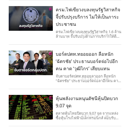
ครม.ไฟเขียวงบลงทุนรัฐวิสาหกิจ
จี้ปรับปรุงบริการ ไม่ให้เป็นภาระ
ประชาชน
ครม.ไฟเขียวงบลงทุนรัฐวิสาหกิจ 1.6 ล้าน
10-15
ล้านบาท จี้ปรับปรุงด้านการบริการให้ดี
ไม่ให้เป็นภาระประชาชน
บอร์ดปตท.ทยอยออก ลือหนัก
‘ฉัตรชัย’ ประธานบอร์ดจ่อไปอีก
คน คาด ‘วุฒิไกร’ เสียบแทน
จับตาบอร์ดปตท.ทยอยลาออก ลือหนัก
10-11
“ฉัตรชัย” ประธานบอร์ดจ่อลาอีกคน คาด
“วุฒิไกร” ปลัดพาณิชย์เสียบแทน
หุ้นพลังงานหนุนดัชนีหุ้นปิดบวก
9.07 จุด
ตลาดหุ้นไทยปิดบวก 9.07 จุด จากแหล่ง
10-11
ซื้อหุ้นโรงไฟฟ้าอิเล็กทรอนิกส์ ตอบรับ
กระแสการลงทุนด้านเอไอ