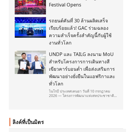
Festival Opens
รถยนต์คันที่ 30 ล้านผลิตเสร็จ
เรียบร้อยแล้ว! GAC ร่วมฉลอง
ความสำเร็จครั้งสำคัญนี้กับผู้ใช้
งานทั่วโลก
UNDP และ TAILG ลงนาม MoU
สำหรับโครงการการเดินทางสี
เขียวคาร์บอนต่ำ เพื่อส่งเสริมการ
พัฒนาอย่างยั่งยืนในแอฟริกาและ
ทั่วโลก
ไนโรบี ประเทศเคนยา วันที่ 10 กรกฎาคม
2026 — โครงการพัฒนาแห่งสหประชาชาติ
(United Nations Development
Programme/UNDP) และ TAILG บริษัทชั้น
นำด้านการเดินทางด้วยพลังงานไฟฟ้า ได้ลง
นามในบันทึกความเข้าใจ (Memorandum of
Understanding/MOU) อย่างเป็นทางการใน
ลิงค์ที่เป็นมิตร
ประเทศเคนยา เกี่ยวกับ Green Mobility
Centre of Excellence (GM-CoE)