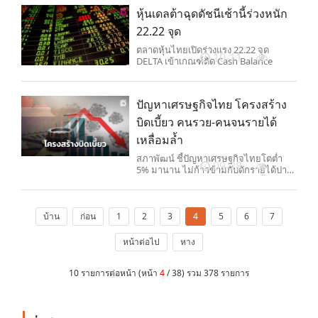
หุ้นเดลต้าฉุดดัชนีเช้านี้ร่วงหนัก
22.22 จุด
ตลาดหุ้นไทยเปิดร่วงแรง 22.22 จุด
10-11
DELTA เข้าเกณฑ์ติด Cash Balance
ปัญหาเศรษฐกิจไทย โครงสร้าง
บิดเบี้ยว คนรวย-คนจนรายได้
เหลื่อมล้ำ
สภาพัฒน์ ชี้ปัญหาเศรษฐกิจไทยโตต่ำ
09-28
5% มานาน ไม่ก้าวข้ามกับดักรายได้ปาน
กลาง เหตุโครงสร้างประเทศบิดเบี้ยว
คนรวยเทียบคนจนรายได้ต่างกันถึง 10
เท่า
บ้าน
ก่อน
1
2
3
4
5
6
7
หน้าต่อไป
หาง
10 รายการต่อหน้า (หน้า
4
/ 38) รวม 378 รายการ