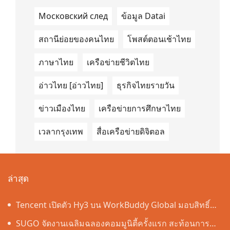
Московский след
ข้อมูล Datai
สถานีย่อยของคนไทย
โพสต์ตอนเช้าไทย
ภาษาไทย
เครือข่ายชีวิตไทย
อ่าวไทย [อ่าวไทย]
ธุรกิจไทยรายวัน
ข่าวเมืองไทย
เครือข่ายการศึกษาไทย
เวลากรุงเทพ
สื่อเครือข่ายดิจิตอล
ล่าสุด
Tencent เปิดตัว Hy3 บน WorkBuddy Global มอบสิทธิ์
เข้าใช้งาน AI Agentic Workspace ฟรีตลอดเดือนสิงหาคม
SUGO จัดงานเฉลิมฉลองคอมมูนิตี้ครั้งแรก สะท้อนการ