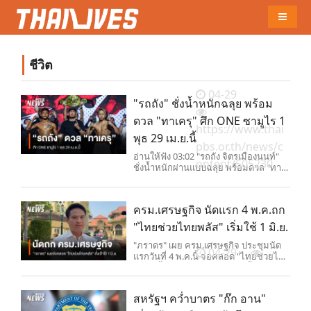
Naviga
ชีวิต
04-29
"รถถัง" ชั่งน้ำหนักฉลุย พร้อม
ดวล "ทาเครุ" ศึก ONE ซามูไร 1
https://www.thai
พุธ 29 เม.ย.นี้
pbs.or.th/news/c
อ่านให้ฟัง 03:02 "รถถัง จิตรเมืองนนท์"
ontent/505230
ชั่งน้ำหนักผ่านแบบฉลุย พร้อมดวล "ทาเค
รุ เซกาวา" ศึกวัน ซามู
ครม.เศรษฐกิจ นัดแรก 4 พ.ค.ถก
"ไทยช่วยไทยพลัส" เริ่มใช้ 1 มิ.ย.
"ภราดร" เผย ครม.เศรษฐกิจ ประชุมนัด
04-29
แรกวันที่ 4 พ.ค.นี้ จ่อคลอด "ไทยช่วยไทย
พลัส" ตั้งเป้าเริ่มใช้วันที่ 1 มิ.ย.นี้
สหรัฐฯ คว่ำบาตร "ก๊ก อาน"