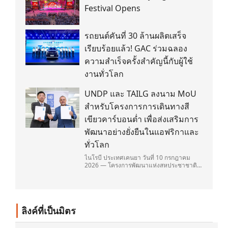
Festival Opens
รถยนต์คันที่ 30 ล้านผลิตเสร็จ
เรียบร้อยแล้ว! GAC ร่วมฉลอง
ความสำเร็จครั้งสำคัญนี้กับผู้ใช้
งานทั่วโลก
UNDP และ TAILG ลงนาม MoU
สำหรับโครงการการเดินทางสี
เขียวคาร์บอนต่ำ เพื่อส่งเสริมการ
พัฒนาอย่างยั่งยืนในแอฟริกาและ
ทั่วโลก
ไนโรบี ประเทศเคนยา วันที่ 10 กรกฎาคม
2026 — โครงการพัฒนาแห่งสหประชาชาติ
(United Nations Development
Programme/UNDP) และ TAILG บริษัทชั้น
นำด้านการเดินทางด้วยพลังงานไฟฟ้า ได้ลง
นามในบันทึกความเข้าใจ (Memorandum of
Understanding/MOU) อย่างเป็นทางการใน
ลิงค์ที่เป็นมิตร
ประเทศเคนยา เกี่ยวกับ Green Mobility
Centre of Excellence (GM-CoE)