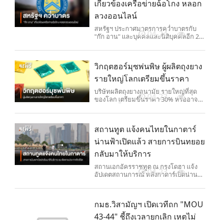
เกี่ยวข้องเครือข่ายฉ้อโกง หลอก
ลวงออนไลน์
สหรัฐฯ ประกาศมาตรการคว่ำบาตรกับ
04-24
"ก๊ก อาน" และบุคคลและนิติบุคคลอีก 28
รายในเครือข่าย ฐานฉ้อโกงเงินพลเมือง
สหรัฐฯ
วิกฤตฮอร์มุซพ่นพิษ ผู้ผลิตถุงยาง
รายใหญ่โลกเตรียมขึ้นราคา
บริษัทผลิตถุงยางอนามัย รายใหญ่ที่สุด
04-23
ของโลก เตรียมขึ้นราคา 30% หรืออาจ
มากกว่านั้น เนื่องจากสงครามในอิหร่าน
ส่งผลกระทบต้นทุนวัตถุดิบ ที่ได้จาก
น้ำมัน พุ่งสูงลิ่ว CEO Karex เผยความ
สถานทูต แจ้งคนไทยในกาตาร์
ต้องการถุงยางพุ่งสวนทางต้นทุนจาก
สงคราม
น่านฟ้าเปิดแล้ว สายการบินทยอย
กลับมาให้บริการ
สถานเอกอัครราชทูต ณ กรุงโดฮา แจ้ง
04-23
อัปเดตสถานการณ์ หลังกาตาร์เปิดน่านฟ้า
ให้สายการบินพาณิชย์กลับมาให้บริการ
แนะคนไทยติดตามเที่ยวบินอย่างใกล้ชิด
กมธ.วิสามัญฯ เปิดเวทีถก "MOU
43-44" ชี้ถึงเวลายกเลิก เหตุไม่