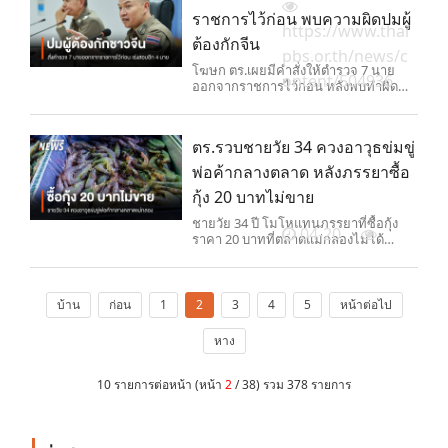
หลอก"
ราชการไว้ก่อน พบความผิดปมผู้
https://www.thai
ต้องกักจีน
pbs.or.th/news/c
โฆษก ตร.เผยมีคำสั่งให้ตำรวจ 7 นาย
ontent/504936
ออกจากราชการไว้ก่อน หลังพบทำผิด
วินัย-อาญาปมผู้ต้องกักชาวจีน พร้อมเร่ง
ตร
ตร.รวบชายวัย 34 ควงอาวุธข่มขู่
พ่อค้ากลางตลาด หลังภรรยาซื้อ
กุ้ง 20 บาทไม่ขาย
ชายวัย 34 ปี โมโหแทนภรรยาที่ซื้อกุ้ง
04-20
ราคา 20 บาทที่ตลาดแม่กลองไม่ได้
เพราะร้านเพิ่งเปิด จึงถือปืนและมีด บุก
ข่มขู่พ่อค้าแม่ค้าถึง 2 รอบ สุดท้ายถูก
ตำรวจจับกุมได้พร้อมของกลาง พบสาร
เสพติดในร่างกาย
บ้าน
ก่อน
1
2
3
4
5
หน้าต่อไป
หาง
10 รายการต่อหน้า (หน้า
2
/ 38) รวม 378 รายการ