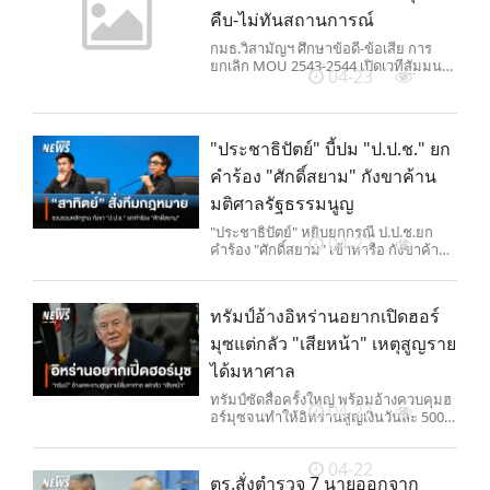
คืบ-ไม่ทันสถานการณ์
กมธ.วิสามัญฯ ศึกษาข้อดี-ข้อเสีย การ
ยกเลิก MOU 2543-2544 เปิดเวทีสัมมนา
04-23
ถกปมมหากาพย์ MOU สองฉบับ ชี้
เหตุผลที่ควรยกเลิก เพราะไม่มีความคืบ
หน้า-ไม่สอดคล้องกับสถานการณ์ปัจจุบัน
และไม่สามารถรับมือกับพฤติกรรมทหาร
"ประชาธิปัตย์" บี้ปม "ป.ป.ช." ยก
กัมพูชาได้
คำร้อง "ศักดิ์สยาม" กังขาค้าน
มติศาลรัฐธรรมนูญ
"ประชาธิปัตย์" หยิบยกกรณี ป.ป.ช.ยก
04-22
คำร้อง "ศักดิ์สยาม" เข้าหารือ กังขาค้าน
มติศาลรัฐธรรมนูญ สั่งฝ่ายกฎหมาย
รวบรวมหลักฐานใน 1 สัปดาห์ ก่อน
กำหนดท่าทีดำเนินการต่อไป
ทรัมป์อ้างอิหร่านอยากเปิดฮอร์
มุซแต่กลัว "เสียหน้า" เหตุสูญราย
ได้มหาศาล
ทรัมป์ซัดสื่อครั้งใหญ่ พร้อมอ้างควบคุมฮ
04-22
อร์มุซจนทำให้อิหร่านสูญเงินวันละ 500
ล้านเหรียญ ยืนยันอิหร่านต้องการเปิดเส้น
ทางเดินเรือ แต่ติดภาพลักษณ์ทางการ
04-22
เมือง ขณะเดียวกันโจมตี WSJ อย่าง
ตร.สั่งตำรวจ 7 นายออกจาก
รุนแรง ปมกล่าวหาว่าเขา "ถูกอิหร่าน