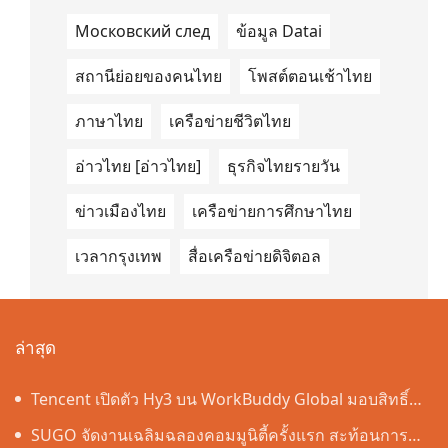
Московский след
ข้อมูล Datai
สถานีย่อยของคนไทย
โพสต์ตอนเช้าไทย
ภาษาไทย
เครือข่ายชีวิตไทย
อ่าวไทย [อ่าวไทย]
ธุรกิจไทยรายวัน
ข่าวเมืองไทย
เครือข่ายการศึกษาไทย
เวลากรุงเทพ
สื่อเครือข่ายดิจิตอล
ล่าสุด
Tencent เปิดตัว Hy3 บน WorkBuddy Global มอบสิทธิ์
เข้าใช้งาน AI Agentic Workspace ฟรีตลอดเดือนสิงหาคม
SUGO จัดงานเฉลิมฉลองคอมมูนิตี้ครั้งแรก สะท้อนการ