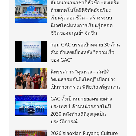
สัมมนานานาชาติหัวข้อ «ส่งเสริม
ด้วยเทคโนโลยีดิจิทัลอัจฉริยะ
เรียนรู้ตลอดชีวิต – สร้างระบบ
นิเวศใหม่แห่งการเรียนรู้ตลอด
ชีวิตของมนุษย์» จัดขึ้น
กลุ่ม GAC บรรลุเป้าหมาย 30 ล้าน
คัน: ตัวเลขเบื้องหลัง "ความเร็ว
ของ GAC"
นิทรรศการ “ตุนหวง – สมบัติ
วัฒนธรรมอันยิ่งใหญ่” เปิดอย่าง
เป็นทางการ ณ พิพิธภัณฑ์หูหนาน
GAC ตั้งเป้าหมายยอดขายต่าง
ประเทศ 1 ล้านหน่วยภายในปี
2030 หลังทำสถิติสูงสุดเป็น
ประวัติการณ์
2026 Xiaoxian Fuyang Culture