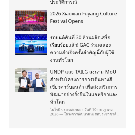
ประวัติการณ์
2026 Xiaoxian Fuyang Culture
Festival Opens
รถยนต์คันที่ 30 ล้านผลิตเสร็จ
เรียบร้อยแล้ว! GAC ร่วมฉลอง
ความสำเร็จครั้งสำคัญนี้กับผู้ใช้
งานทั่วโลก
UNDP และ TAILG ลงนาม MoU
สำหรับโครงการการเดินทางสี
เขียวคาร์บอนต่ำ เพื่อส่งเสริมการ
พัฒนาอย่างยั่งยืนในแอฟริกาและ
ทั่วโลก
ไนโรบี ประเทศเคนยา วันที่ 10 กรกฎาคม
2026 — โครงการพัฒนาแห่งสหประชาชาติ
(United Nations Development
Programme/UNDP) และ TAILG บริษัทชั้น
นำด้านการเดินทางด้วยพลังงานไฟฟ้า ได้ลง
นามในบันทึกความเข้าใจ (Memorandum of