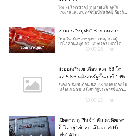
ไซยะบุรี พาวเวอร์ รับมอบเหรียญชัย
09-28
แรงงานและประกาศนียบัตรเชิดชูเกียรติ
จากกระทรวงอุตสาหกรรมและการค้า
สาธารณรัฐประชาธิปไตยประชาชนลาว
(สปป.ลาว) ในฐานะองค์กรที่มีผลงานโดด
ชวนกิน “หมูหัน” ช่วยเกษตกร
เด่นด้านการพัฒนาโรงไฟฟ้าพลังน้ำ ไซ
ยะบุรีตามมาตรฐานสากล
“หมูหัน” ตัวช่วยพยุงราคาหมู ชวนผู้
บริโภคกินหมูดี ช่วยเกษตรกรไปต่อได้
09-28
ส่งออกเริ่มเซ เดือน ส.ค. 68 โต
แค่ 5.8% หลังสหรัฐขึ้นภาษี 19%
ส่งออกเริ่มเซ เดือน ส.ค. 68 ยอดส่งออกโต
เหลือแค่ 5.8% หลังสหรัฐประกาศขึ้นภาษี
19%
09-25
เปิดสาเหตุ ‘ฟิทช์ฯ’ หั่นเครดิตเรต
ติ้งไทยสู่ ‘เชิงลบ’ มีโอกาสปรับ
เพิ่มได้ไหม