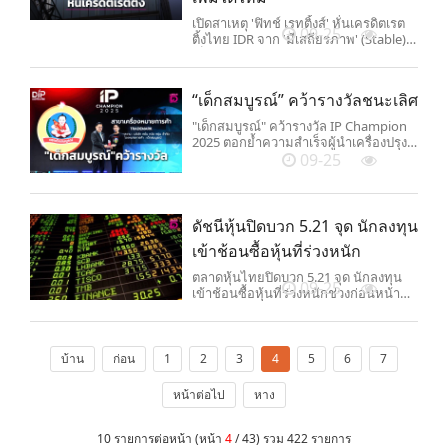
เปิดสาเหตุ 'ฟิทช์ เรทติ้งส์' หั่นเครดิตเรต
09-25
ติ้งไทย IDR จาก 'มีเสถียรภาพ' (Stable)
เป็น 'เชิงลบ' (Negative) ยืนยันอันดับ
เครดิตที่ระดับ 'BBB+' แนะแนวทางมี
โอกาสกลับขึ้นมาได้ไหม
“เด็กสมบูรณ์” คว้ารางวัลชนะเลิศ
"เด็กสมบูรณ์" คว้ารางวัล IP Champion
2025 ตอกย้ำความสำเร็จผู้นำเครื่องปรุง
รส
09-25
ดัชนีหุ้นปิดบวก 5.21 จุด นักลงทุน
เข้าช้อนซื้อหุ้นที่ร่วงหนัก
ตลาดหุ้นไทยปิดบวก 5.21 จุด นักลงทุน
09-25
เข้าช้อนซื้อหุ้นที่ร่วงหนักช่วงก่อนหน้า
และปัจจัยบวกกลุ่มค้าปลีก
บ้าน
ก่อน
1
2
3
4
5
6
7
หน้าต่อไป
หาง
10 รายการต่อหน้า (หน้า
4
/ 43) รวม 422 รายการ