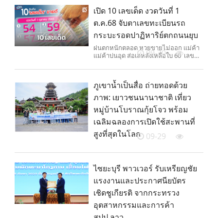
เปิด 10 เลขเด็ด งวดวันที่ 1
ต.ค.68 จับตาเลขทะเบียนรถ
กระบะรอดปาฏิหาริย์ตกถนนยุบ
ฝนตกหนักตลอด หวยขายไม่ออก แม่ค้า
09-30
แม่ค้าบ่นอุด ส่อเลหลังเหลือใบ 60 เลข
กระบะถนนทรุดมาแรง ชุด 5 ใบ ขายทะลุ
1,200 ใบเดียว 150 อายุนายกฯหนู รองลง
มา
ภูเขาน้ำเป็นสื่อ ถ่ายทอดด้วย
ภาพ: เยาวชนนานาชาติ เที่ยว
หมู่บ้านโบราณกุ้ยโจว พร้อม
เฉลิมฉลองการเปิดใช้สะพานที่
สูงที่สุดในโลก
09-29
ไซยะบุรี พาวเวอร์ รับเหรียญชัย
แรงงานและประกาศนียบัตร
เชิดชูเกียรติ จากกระทรวง
อุตสาหกรรมและการค้า
สปป.ลาว