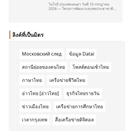
ไนโรบี ประเทศเคนยา วันที่ 10 กรกฎาคม
2026 — โครงการพัฒนาแห่งสหประชาชาติ
(United Nations Development
Programme/UNDP) และ TAILG บริษัทชั้น
นำด้านการเดินทางด้วยพลังงานไฟฟ้า ได้ลง
นามในบันทึกความเข้าใจ (Memorandum of
Understanding/MOU) อย่างเป็นทางการใน
ลิงค์ที่เป็นมิตร
ประเทศเคนยา เกี่ยวกับ Green Mobility
Centre of Excellence (GM-CoE)
Московский след
ข้อมูล Datai
สถานีย่อยของคนไทย
โพสต์ตอนเช้าไทย
ภาษาไทย
เครือข่ายชีวิตไทย
อ่าวไทย [อ่าวไทย]
ธุรกิจไทยรายวัน
ข่าวเมืองไทย
เครือข่ายการศึกษาไทย
เวลากรุงเทพ
สื่อเครือข่ายดิจิตอล