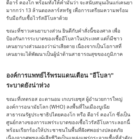
ดีอาร์ คองโก พร้อมทั้งให้คำมั่นว่า จะสนับสนุนเงินแก่เคนยา
มากกว่า 13 ล้านดอลลาร์สหรัฐ เพื่อการเตรียมความพร้อม
รับมือกับเชื้อไวรัสอีโบลาด้วย
ขณะที่ชาวเคนยาบางส่วน ยินดีกับคำสั่งนี้ของศาล เพื่อ
ป้องกันการระบาดของเชื้ออีโบลาในประเทศ แต่ก็มีชาว
เคนยาบางส่วนมองว่าน่าเสียดาย เนื่องจากเป็นโอกาสที่
เคนยาจะได้พัฒนาเป็นผู้นำด้านสาธารณสุขของภูมิภาค
องค์การแพทย์ไร้พรมแดนเตือน "อีโบลา"
ระบาดยังน่าห่วง
ขณะที่เทดรอส อะดานอม เกเบรเยซุส ผู้อำนวยการใหญ่
องค์การอนามัยโลก (WHO) ลงพื้นที่ในเมืองบูเนีย
สาธารณรัฐประชาธิปไตยคองโก หรือ ดีอาร์ คองโก ซึ่งเป็น
ศูนย์กลางของการแพร่ระบาดของเชื้อไวรัสอีโบลาระลอกนี้
พร้อมเรียกร้องให้ประชาชนในพื้นที่ฝังศพอย่างปลอดภัย
เนื่องจากศพของผู้เสียชีวิตเป็นแหล่งแพร่กระจายเชื้อที่สำคัญ