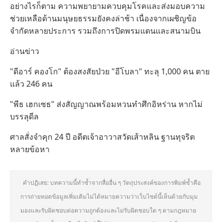
อย่างไรก็ตาม ความพยายามควบคุมโรคและส่งมอบความ
ช่วยเหลือด้านมนุษยธรรมยังคงล่าช้า เนื่องจากเผชิญข้อ
จำกัดหลายประการ รวมถึงการปิดพรมแดนและสนามบิน
อ่านข่าว
"ดีอาร์ คองโก" ต้องสงสัยป่วย "อีโบลา" ทะลุ 1,000 คน ตาย
แล้ว 246 คน
"พีธ เฮกเซธ" ส่งสัญญาณพร้อมหวนทำศึกอิหร่าน หากไม่
บรรลุดีล
ศาลสั่งจำคุก 24 ปี อดีตเจ้าอาวาสวัดเส้าหลิน ฐานทุจริต
หลายข้อหา
คำปฏิเสธ: บทความนี้ทำซ้ำจากสื่ออื่น ๆ วัตถุประสงค์ของการพิมพ์ซ้ำคือ
การถ่ายทอดข้อมูลเพิ่มเติมไม่ได้หมายความว่าเว็บไซต์นี้เห็นด้วยกับมุม
มองและรับผิดชอบต่อความถูกต้องและไม่รับผิดชอบใด ๆ ตามกฎหมาย