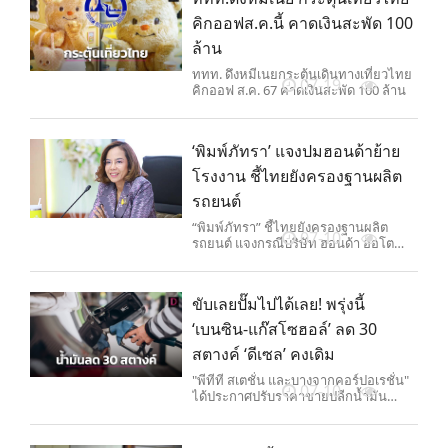
คิกออฟส.ค.นี้ คาดเงินสะพัด 100
ล้าน
ททท. ดึงหมีเนยกระตุ้นเดินทางเที่ยวไทย
07-19
คิกออฟ ส.ค. 67 คาดเงินสะพัด 100 ล้าน
‘พิมพ์ภัทรา’ แจงปมฮอนด้าย้าย
โรงงาน ชี้ไทยยังครองฐานผลิต
รถยนต์
“พิมพ์ภัทรา” ชี้ไทยยังครองฐานผลิต
07-10
รถยนต์ แจงกรณีบริษัท ฮอนด้า ออโต
โมบิล (ประเทศไทย) ย้ายโรงงานผลิตและ
ส่งออกรถยนต์สำเร็จรูป เป็นการย้ายฐาน
การผลิตไปรวมกัน เพื่อลดต้นทุนการผลิต
ขับเลยปั๊มไปได้เลย! พรุ่งนี้
‘เบนซิน-แก๊สโซฮอล์’ ลด 30
สตางค์ ‘ดีเซล’ คงเดิม
"พีทีที สเตชั่น และบางจากคอร์ปอเรชั่น"
07-10
ได้ประกาศปรับราคาขายปลีกน้ำมัน
เบนซิน แก๊สโซฮอล์ทุกชนิด และพรีเมียม
แก๊สโซฮอล์ 95 ลดลง 0.30 บาทต่อลิตร
ส่วนกลุ่มดีเซลคงเดิม มีผล 10 ก.ค. 2567