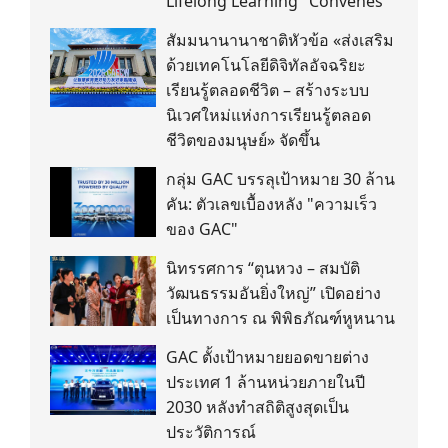
Lifelong Learning" Convenes
สัมมนานานาชาติหัวข้อ «ส่งเสริม
ด้วยเทคโนโลยีดิจิทัลอัจฉริยะ
เรียนรู้ตลอดชีวิต – สร้างระบบ
นิเวศใหม่แห่งการเรียนรู้ตลอด
ชีวิตของมนุษย์» จัดขึ้น
กลุ่ม GAC บรรลุเป้าหมาย 30 ล้าน
คัน: ตัวเลขเบื้องหลัง "ความเร็ว
ของ GAC"
นิทรรศการ “ตุนหวง – สมบัติ
วัฒนธรรมอันยิ่งใหญ่” เปิดอย่าง
เป็นทางการ ณ พิพิธภัณฑ์หูหนาน
GAC ตั้งเป้าหมายยอดขายต่าง
ประเทศ 1 ล้านหน่วยภายในปี
2030 หลังทำสถิติสูงสุดเป็น
ประวัติการณ์