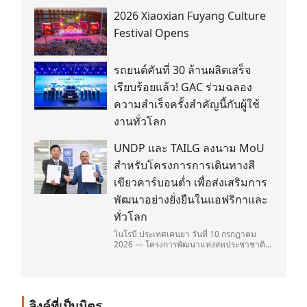
2026 Xiaoxian Fuyang Culture
Festival Opens
รถยนต์คันที่ 30 ล้านผลิตเสร็จ
เรียบร้อยแล้ว! GAC ร่วมฉลอง
ความสำเร็จครั้งสำคัญนี้กับผู้ใช้
งานทั่วโลก
UNDP และ TAILG ลงนาม MoU
สำหรับโครงการการเดินทางสี
เขียวคาร์บอนต่ำ เพื่อส่งเสริมการ
พัฒนาอย่างยั่งยืนในแอฟริกาและ
ทั่วโลก
ไนโรบี ประเทศเคนยา วันที่ 10 กรกฎาคม
2026 — โครงการพัฒนาแห่งสหประชาชาติ
(United Nations Development
Programme/UNDP) และ TAILG บริษัทชั้น
นำด้านการเดินทางด้วยพลังงานไฟฟ้า ได้ลง
นามในบันทึกความเข้าใจ (Memorandum of
Understanding/MOU) อย่างเป็นทางการใน
ลิงค์ที่เป็นมิตร
ประเทศเคนยา เกี่ยวกับ Green Mobility