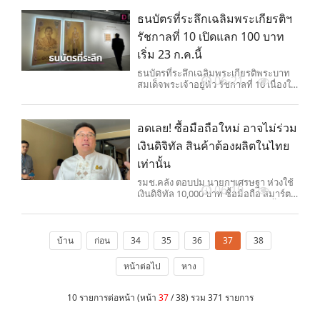
ธนบัตรที่ระลึกเฉลิมพระเกียรติฯ
รัชกาลที่ 10 เปิดแลก 100 บาท
เริ่ม 23 ก.ค.นี้
ธนบัตรที่ระลึกเฉลิมพระเกียรติพระบาท
06-21
สมเด็จพระเจ้าอยู่หัว รัชกาลที่ 10 เนื่องใน
โอกาสพระราชพิธีมหามงคลเฉลิม
พระชนมพรรษา 6 รอบ 28 กรกฎาคม
2567 ชนิดราคา 100 บาท เปิดขอแลก
อดเลย! ซื้อมือถือใหม่ อาจไม่ร่วม
ตั้งแต่วันที่ 23 กรกฎาคม 2567
เงินดิจิทัล สินค้าต้องผลิตในไทย
เท่านั้น
รมช.คลัง ตอบปม นายกฯเศรษฐา ห่วงใช้
06-19
เงินดิจิทัล 10,000 บาท ซื้อมือถือ สมาร์ต
โฟน เครื่องใช้ไฟฟ้า ต้องการให้ใช้ซื้อ
สินค้าในประเทศเท่านั้น คาดได้ข้อสรุป
ภายใน 1-2 สัปดาห์
บ้าน
ก่อน
34
35
36
37
38
หน้าต่อไป
หาง
10 รายการต่อหน้า (หน้า
37
/ 38) รวม 371 รายการ