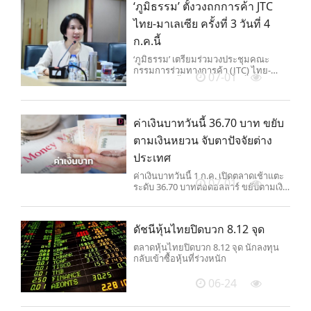
‘ภูมิธรรม’ ตั้งวงถกการค้า JTC
เวลา 05.00 น. เป็นต้นไป
ไทย-มาเลเซีย ครั้งที่ 3 วันที่ 4
ก.ค.นี้
‘ภูมิธรรม’ เตรียมร่วมวงประชุมคณะ
กรรมการร่วมทางการค้า (JTC) ไทย-
07-01
มาเลเซีย ครั้งที่ 3 วันที่ 4 ก.ค.นี้ หารือเปิด
ตลาดนำเข้าสินค้าเกษตรไทยเพิ่ม ขยาย
ความร่วมมือใหม่ที่จะเป็นประโยชน์ต่อผู้
ประกอบการ
ค่าเงินบาทวันนี้ 36.70 บาท ขยับ
ตามเงินหยวน จับตาปัจจัยต่าง
ประเทศ
ค่าเงินบาทวันนี้ 1 ก.ค. เปิดตลาดเช้าแตะ
07-01
ระดับ 36.70 บาทต่อดอลลาร์ ขยับตามเงิน
หยวนและสกุลเงินอื่นในภูมิภาค จับตา
ระหว่างวันทิศทางเงินทุนต่างชาติ และ
ตัวเลขเศรษฐกิจต่างประเทศ
ดัชนีหุ้นไทยปิดบวก 8.12 จุด
ตลาดหุ้นไทยปิดบวก 8.12 จุด นักลงทุน
กลับเข้าซื้อหุ้นที่ร่วงหนัก
06-24