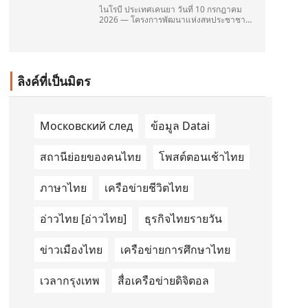
ไนโรบี ประเทศเคนยา วันที่ 10 กรกฎาคม
2026 — โครงการพัฒนาแห่งสหประชาชาติ
(United Nations Development
Programme/UNDP) และ TAILG บริษัทชั้น
นำด้านการเดินทางด้วยพลังงานไฟฟ้า ได้
ลงนามในบันทึกความเข้าใจ
(Memorandum of Understanding/MOU)
ลิงค์ที่เป็นมิตร
อย่างเป็นทางการในประเทศเคนยา เกี่ยวกับ
Green Mobility Centre of Excellence
(GM-CoE)
Московский след
ข้อมูล Datai
สถานีย่อยของคนไทย
โพสต์ตอนเช้าไทย
ภาษาไทย
เครือข่ายชีวิตไทย
อ่าวไทย [อ่าวไทย]
ธุรกิจไทยรายวัน
ข่าวเมืองไทย
เครือข่ายการศึกษาไทย
เวลากรุงเทพ
สื่อเครือข่ายดิจิตอล