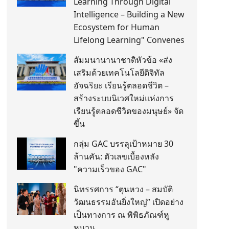
Learning Through Digital
Intelligence – Building a New
Ecosystem for Human
Lifelong Learning" Convenes
สัมมนานานาชาติหัวข้อ «ส่ง
เสริมด้วยเทคโนโลยีดิจิทัล
อัจฉริยะ เรียนรู้ตลอดชีวิต –
สร้างระบบนิเวศใหม่แห่งการ
เรียนรู้ตลอดชีวิตของมนุษย์» จัด
ขึ้น
กลุ่ม GAC บรรลุเป้าหมาย 30
ล้านคัน: ตัวเลขเบื้องหลัง
"ความเร็วของ GAC"
นิทรรศการ “ตุนหวง – สมบัติ
วัฒนธรรมอันยิ่งใหญ่” เปิดอย่าง
เป็นทางการ ณ พิพิธภัณฑ์หู
หนาน