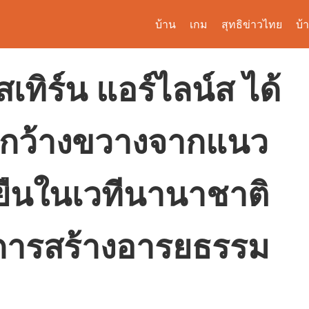
บ้าน
เกม
สุทธิข่าวไทย
บ้
เทิร์น แอร์ไลน์ส ได้
งกว้างขวางจากแนว
งยืนในเวทีนานาชาติ
มการสร้างอารยธรรม