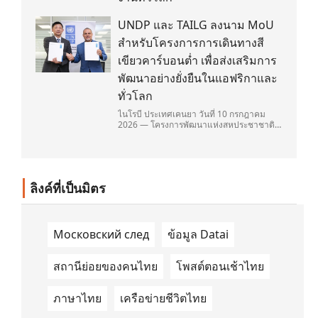
UNDP และ TAILG ลงนาม MoU
สำหรับโครงการการเดินทางสี
เขียวคาร์บอนต่ำ เพื่อส่งเสริมการ
พัฒนาอย่างยั่งยืนในแอฟริกาและ
ทั่วโลก
ไนโรบี ประเทศเคนยา วันที่ 10 กรกฎาคม
2026 — โครงการพัฒนาแห่งสหประชาชาติ
(United Nations Development
Programme/UNDP) และ TAILG บริษัทชั้น
นำด้านการเดินทางด้วยพลังงานไฟฟ้า ได้ลง
นามในบันทึกความเข้าใจ (Memorandum of
Understanding/MOU) อย่างเป็นทางการใน
ลิงค์ที่เป็นมิตร
ประเทศเคนยา เกี่ยวกับ Green Mobility
Centre of Excellence (GM-CoE)
Московский след
ข้อมูล Datai
สถานีย่อยของคนไทย
โพสต์ตอนเช้าไทย
ภาษาไทย
เครือข่ายชีวิตไทย