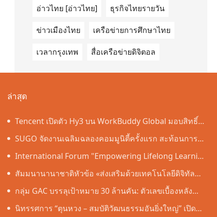
อ่าวไทย [อ่าวไทย]
ธุรกิจไทยรายวัน
ข่าวเมืองไทย
เครือข่ายการศึกษาไทย
เวลากรุงเทพ
สื่อเครือข่ายดิจิตอล
ล่าสุด
Tencent เปิดตัว Hy3 บน WorkBuddy Global มอบสิทธิ์
เข้าใช้งาน AI Agentic Workspace ฟรีตลอดเดือนสิงหาคม
SUGO จัดงานเฉลิมฉลองคอมมูนิตี้ครั้งแรก สะท้อนการ
เติบโตอย่างต่อเนื่องในประเทศไทย
International Forum "Empowering Lifelong Learning
Through Digital Intelligence – Building a New
สัมมนานานาชาติหัวข้อ «ส่งเสริมด้วยเทคโนโลยีดิจิทัล
Ecosystem for Human Lifelong Learning" Convenes
อัจฉริยะ เรียนรู้ตลอดชีวิต – สร้างระบบนิเวศใหม่แห่งการ
กลุ่ม GAC บรรลุเป้าหมาย 30 ล้านคัน: ตัวเลขเบื้องหลัง
เรียนรู้ตลอดชีวิตของมนุษย์» จัดขึ้น
"ความเร็วของ GAC"
นิทรรศการ “ตุนหวง – สมบัติวัฒนธรรมอันยิ่งใหญ่” เปิด