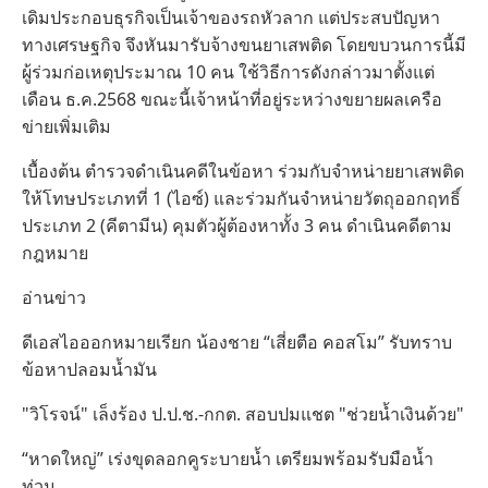
เดิมประกอบธุรกิจเป็นเจ้าของรถหัวลาก แต่ประสบปัญหา
ทางเศรษฐกิจ จึงหันมารับจ้างขนยาเสพติด โดยขบวนการนี้มี
ผู้ร่วมก่อเหตุประมาณ 10 คน ใช้วิธีการดังกล่าวมาตั้งแต่
เดือน ธ.ค.2568 ขณะนี้เจ้าหน้าที่อยู่ระหว่างขยายผลเครือ
ข่ายเพิ่มเติม
เบื้องต้น ตำรวจดำเนินคดีในข้อหา ร่วมกับจำหน่ายยาเสพติด
ให้โทษประเภทที่ 1 (ไอซ์) และร่วมกันจำหน่ายวัตถุออกฤทธิ์
ประเภท 2 (คีตามีน) คุมตัวผู้ต้องหาทั้ง 3 คน ดำเนินคดีตาม
กฎหมาย
อ่านข่าว
ดีเอสไอออกหมายเรียก น้องชาย “เสี่ยตือ คอสโม” รับทราบ
ข้อหาปลอมน้ำมัน
"วิโรจน์" เล็งร้อง ป.ป.ช.-กกต. สอบปมแชต "ช่วยน้ำเงินด้วย"
“หาดใหญ่” เร่งขุดลอกคูระบายน้ำ เตรียมพร้อมรับมือน้ำ
ท่วม