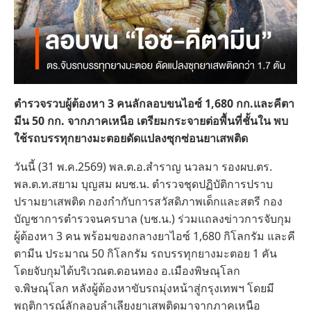
ตำรวจรวบผู้ต้องหา 3 คนลักลอบขนไอซ์ 1,680 กก.และคีตา
มีน 50 กก. จากภาคเหนือ เตรียมกระจายต่อพื้นที่ชั้นใน พบ
ใช้รถบรรทุกยางมะตอยดัดแปลงซุกซ่อนยาเสพติด
วันนี้ (31 พ.ค.2569) พล.ต.อ.สำราญ นวลมา รองผบ.ตร.
พล.ต.ท.สยาม บุญสม ผบช.น. ตำรวจชุดปฏิบัติการปราบ
ปรามยาเสพติด กองกำกับการสวัสดิภาพเด็กและสตรี กอง
บัญชาการตำรวจนครบาล (บช.น.) ร่วมแถลงข่าวการจับกุม
ผู้ต้องหา 3 คน พร้อมของกลางยาไอซ์ 1,680 กิโลกรัม และคี
ตามีน ประมาณ 50 กิโลกรัม รถบรรทุกยางมะตอย 1 คัน
โดยจับกุมได้บริเวณต.ดอนทอง อ.เมืองพิษณุโลก
จ.พิษณุโลก หลังผู้ต้องหาขับรถมุ่งหน้าสู่กรุงเทพฯ โดยมี
พฤติการณ์ลักลอบลำเลียงยาเสพติดมาจากภาคเหนือ