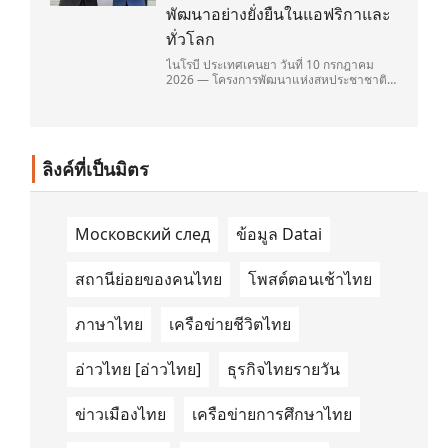
พัฒนาอย่างยั่งยืนในแอฟริกาและ
ทั่วโลก
ไนโรบี ประเทศเคนยา วันที่ 10 กรกฎาคม
2026 — โครงการพัฒนาแห่งสหประชาชาติ
(United Nations Development
Programme/UNDP) และ TAILG บริษัทชั้น
นำด้านการเดินทางด้วยพลังงานไฟฟ้า ได้ลง
นามในบันทึกความเข้าใจ (Memorandum of
Understanding/MOU) อย่างเป็นทางการใน
ลิงค์ที่เป็นมิตร
ประเทศเคนยา เกี่ยวกับ Green Mobility
Centre of Excellence (GM-CoE)
Московский след
ข้อมูล Datai
สถานีย่อยของคนไทย
โพสต์ตอนเช้าไทย
ภาษาไทย
เครือข่ายชีวิตไทย
อ่าวไทย [อ่าวไทย]
ธุรกิจไทยรายวัน
ข่าวเมืองไทย
เครือข่ายการศึกษาไทย