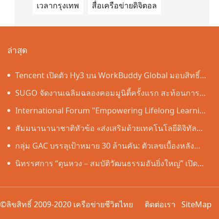
เวลากรุงเทพ
สื่อเครือข่ายดิจิตอล
ล่าสุด
Tencent เปิดตัว Hy3 บน WorkBuddy Global มอบสิทธิ์
เข้าใช้งาน AI Agentic Workspace ฟรีตลอดเดือนสิงหาคม
SUGO จัดงานเฉลิมฉลองคอมมูนิตี้ครั้งแรก สะท้อนการ
เติบโตอย่างต่อเนื่องในประเทศไทย
International Forum "Empowering Lifelong Learning
Through Digital Intelligence – Building a New
สัมมนานานาชาติหัวข้อ «ส่งเสริมด้วยเทคโนโลยีดิจิทัล
Ecosystem for Human Lifelong Learning" Convenes
อัจฉริยะ เรียนรู้ตลอดชีวิต – สร้างระบบนิเวศใหม่แห่งการ
กลุ่ม GAC บรรลุเป้าหมาย 30 ล้านคัน: ตัวเลขเบื้องหลัง
เรียนรู้ตลอดชีวิตของมนุษย์» จัดขึ้น
"ความเร็วของ GAC"
นิทรรศการ “ตุนหวง – สมบัติวัฒนธรรมอันยิ่งใหญ่” เปิด
อย่างเป็นทางการ ณ พิพิธภัณฑ์หูหนาน
©ลิขสิทธิ์ 2009-2020 เครือข่ายชีวิตไทย
ติดต่อเรา
SiteMap