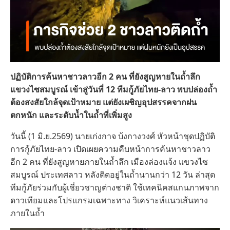
ปฏิบัติการค้นหาชาวลาวอีก 2 คน ที่ยังสูญหายในถ้ำลึก
แขวงไซสมบูรณ์ เข้าสู่วันที่ 12 ทีมกู้ภัยไทย-ลาว พบปล่องถ้ำ
ต้องสงสัยใกล้จุดเป้าหมาย แต่ยังเผชิญอุปสรรคจากฝน
ตกหนัก และระดับน้ำในถ้ำที่เพิ่มสูง
วันนี้ (1 มิ.ย.2569) นายเก่งกาจ บ้งกางวงศ์ หัวหน้าชุดปฏิบัติ
การกู้ภัยไทย-ลาว เปิดเผยความคืบหน้าการค้นหาชาวลาว
อีก 2 คน ที่ยังสูญหายภายในถ้ำลึก เมืองล่องแจ้ง แขวงไซ
สมบูรณ์ ประเทศลาว หลังติดอยู่ในถ้ำนานกว่า 12 วัน ล่าสุด
ทีมกู้ภัยร่วมกับผู้เชี่ยวชาญต่างชาติ ใช้เทคนิคสแกนภาพจาก
ดาวเทียมและโปรแกรมเฉพาะทาง วิเคราะห์แนวเส้นทาง
ภายในถ้ำ