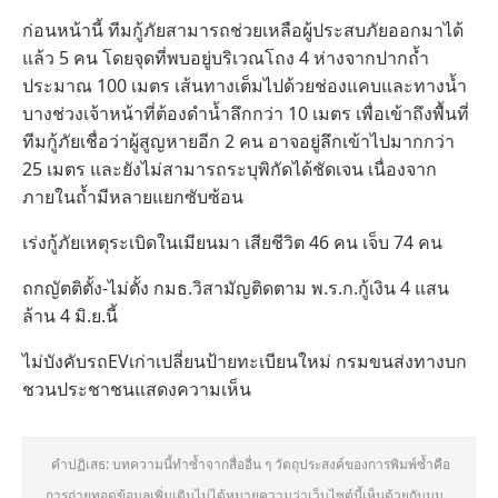
ก่อนหน้านี้ ทีมกู้ภัยสามารถช่วยเหลือผู้ประสบภัยออกมาได้
แล้ว 5 คน โดยจุดที่พบอยู่บริเวณโถง 4 ห่างจากปากถ้ำ
ประมาณ 100 เมตร เส้นทางเต็มไปด้วยช่องแคบและทางน้ำ
บางช่วงเจ้าหน้าที่ต้องดำน้ำลึกกว่า 10 เมตร เพื่อเข้าถึงพื้นที่
ทีมกู้ภัยเชื่อว่าผู้สูญหายอีก 2 คน อาจอยู่ลึกเข้าไปมากกว่า
25 เมตร และยังไม่สามารถระบุพิกัดได้ชัดเจน เนื่องจาก
ภายในถ้ำมีหลายแยกซับซ้อน
เร่งกู้ภัยเหตุระเบิดในเมียนมา เสียชีวิต 46 คน เจ็บ 74 คน
ถกญัตติตั้ง-ไม่ตั้ง กมธ.วิสามัญติดตาม พ.ร.ก.กู้เงิน 4 แสน
ล้าน 4 มิ.ย.นี้
ไม่บังคับรถEVเก่าเปลี่ยนป้ายทะเบียนใหม่ กรมขนส่งทางบก
ชวนประชาชนแสดงความเห็น
คำปฏิเสธ: บทความนี้ทำซ้ำจากสื่ออื่น ๆ วัตถุประสงค์ของการพิมพ์ซ้ำคือ
การถ่ายทอดข้อมูลเพิ่มเติมไม่ได้หมายความว่าเว็บไซต์นี้เห็นด้วยกับมุม