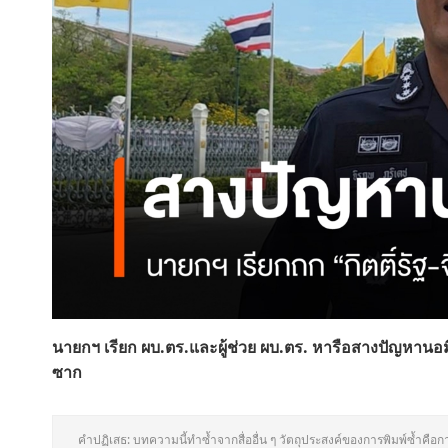
นายกฯ เรียก ผบ.ตร.และผู้ช่วย ผบ.ตร. หารือสางปัญหานอมินี
ซาก
คำปฏิเสธ: บทความนี้ทำซ้ำจากสื่ออื่น ๆ วัตถุประสงค์ของการพิมพ์ซ้ำคือก