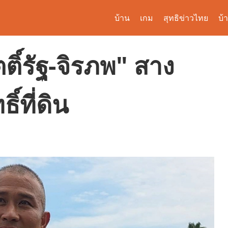
บ้าน
เกม
สุทธิข่าวไทย
บ้
ติ์รัฐ-จิรภพ" สาง
์ที่ดิน