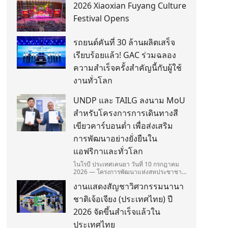
2026 Xiaoxian Fuyang Culture
Festival Opens
รถยนต์คันที่ 30 ล้านผลิตเสร็จ
เรียบร้อยแล้ว! GAC ร่วมฉลอง
ความสำเร็จครั้งสำคัญนี้กับผู้ใช้
งานทั่วโลก
UNDP และ TAILG ลงนาม MoU
สำหรับโครงการการเดินทางสี
เขียวคาร์บอนต่ำ เพื่อส่งเสริม
การพัฒนาอย่างยั่งยืนใน
แอฟริกาและทั่วโลก
ไนโรบี ประเทศเคนยา วันที่ 10 กรกฎาคม
2026 — โครงการพัฒนาแห่งสหประชาชาติ
(United Nations Development
งานแสดงสัญชาวิศวกรรมนานา
Programme/UNDP) และ TAILG บริษัทชั้น
นำด้านการเดินทางด้วยพลังงานไฟฟ้า ได้
ชาติเจ้อเจียง (ประเทศไทย) ปี
ลงนามในบันทึกความเข้าใจ
(Memorandum of Understanding/MOU)
2026 จัดขึ้นสำเร็จแล้วใน
อย่างเป็นทางการในประเทศเคนยา เกี่ยวกับ
ประเทศไทย
Green Mobility Centre of Excellence