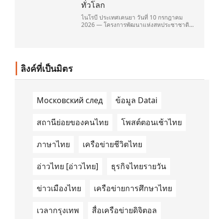
ทั่วโลก
ไนโรบี ประเทศเคนยา วันที่ 10 กรกฎาคม
2026 — โครงการพัฒนาแห่งสหประชาชาติ
(United Nations Development
Programme/UNDP) และ TAILG บริษัทชั้น
นำด้านการเดินทางด้วยพลังงานไฟฟ้า ได้ลง
นามในบันทึกความเข้าใจ (Memorandum of
Understanding/MOU) อย่างเป็นทางการใน
ลิงค์ที่เป็นมิตร
ประเทศเคนยา เกี่ยวกับ Green Mobility
Centre of Excellence (GM-CoE)
Московский след
ข้อมูล Datai
สถานีย่อยของคนไทย
โพสต์ตอนเช้าไทย
ภาษาไทย
เครือข่ายชีวิตไทย
อ่าวไทย [อ่าวไทย]
ธุรกิจไทยรายวัน
ข่าวเมืองไทย
เครือข่ายการศึกษาไทย
เวลากรุงเทพ
สื่อเครือข่ายดิจิตอล