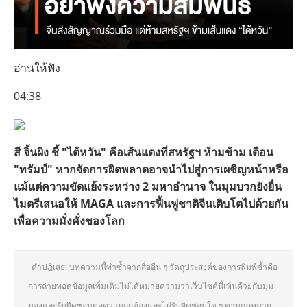
อ่านให้ฟัง
04:38
สี จิ้นผิง ชี้ "ไต้หวัน" คือเส้นแดงที่สหรัฐฯ ห้ามข้าม เตือน
"ทรัมป์" หากจัดการผิดพลาดอาจนำไปสู่การเผชิญหน้าหรือ
แม้แต่ความขัดแย้งระหว่าง 2 มหาอำนาจ ในมุมบวกยังยื่น
ไมตรีเสนอให้ MAGA และการฟื้นฟูชาติจีนเติบโตไปด้วยกัน
เพื่อความมั่งคั่งของโลก
คำปฏิเสธ: บทความนี้ทำซ้ำจากสื่ออื่น ๆ วัตถุประสงค์ของการพิมพ์ซ้ำคือ
การถ่ายทอดข้อมูลเพิ่มเติมไม่ได้หมายความว่าเว็บไซต์นี้เห็นด้วยกับมุม
มองและรับผิดชอบต่อความถูกต้องและไม่รับผิดชอบใด ๆ ตามกฎหมาย