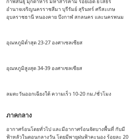
กาฬสินธุ์ มุกดาหาร มหาสารคาม ร้อยเอ็ด ยโสธร
อำนาจเจริญนครราชสีมา บุรีรัมย์ สุรินทร์ ศรีสะเกษ
อุบลราชธานี หนองคาย บึงกาฬ สกลนคร และนครพนม
อุณหภูมิต่ำสุด 23-27 องศาเซลเซียส
อุณหภูมิสูงสุด 34-39 องศาเซลเซียส
ลมตะวันออกเฉียงใต้ ความเร็ว 10-20 กม./ชั่วโมง
ภาคกลาง
อากาศร้อนโดยทั่วไป และมีอากาศร้อนจัดบางพื้นที่ กับมี
ฟ้าหลัวในตอนกลางวัน โดยมีพายุฝนฟ้าคะนอง ร้อยละ 20