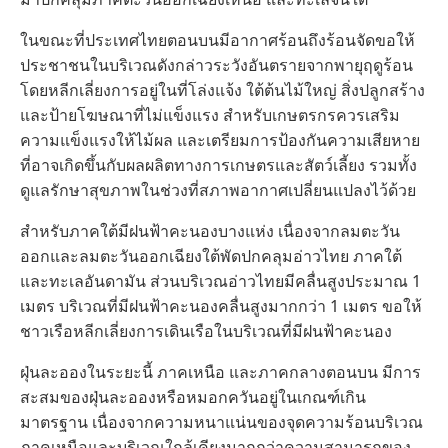
ในขณะที่ประเทศไทยตอนบนมีอากาศร้อนถึงร้อนจัดขอให้
ประชาชนในบริเวณดังกล่าวระวังอันตรายจากพายุฤดูร้อน
โดยหลีกเลี่ยงการอยู่ในที่โล่งแจ้ง ใต้ต้นไม้ใหญ่ สิ่งปลูกสร้าง
และป้ายโฆษณาที่ไม่แข็งแรง สำหรับเกษตรกรควรเสริม
ความแข็งแรงให้ไม้ผล และเตรียมการป้องกันความเสียหาย
ที่อาจเกิดขึ้นกับผลผลิตทางการเกษตรและสัตว์เลี้ยง รวมทั้ง
ดูแลรักษาสุขภาพในช่วงที่สภาพอากาศเปลี่ยนแปลงไว้ด้วย
สำหรับภาคใต้มีฝนฟ้าคะนองบางแห่ง เนื่องจากลมตะวัน
ออกและลมตะวันออกเฉียงใต้พัดปกคลุมอ่าวไทย ภาคใต้
และทะเลอันดามัน ส่วนบริเวณอ่าวไทยมีคลื่นสูงประมาณ 1
เมตร บริเวณที่มีฝนฟ้าคะนองคลื่นสูงมากกว่า 1 เมตร ขอให้
ชาวเรือหลีกเลี่ยงการเดินเรือในบริเวณที่มีฝนฟ้าคะนอง
ฝุ่นละอองในระยะนี้ ภาคเหนือ และภาคกลางตอนบน มีการ
สะสมของฝุ่นละอองหรือหมอกควันอยู่ในเกณฑ์เกิน
มาตรฐาน เนื่องจากความหนาแน่นของจุดความร้อนบริเวณ
ภาคเหนือและบริเวณใกล้เคียงมากกว่าความสามารถของ