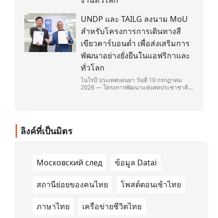
งานทั่วโลก
UNDP และ TAILG ลงนาม MoU
สำหรับโครงการการเดินทางสี
เขียวคาร์บอนต่ำ เพื่อส่งเสริมการ
พัฒนาอย่างยั่งยืนในแอฟริกาและ
ทั่วโลก
ไนโรบี ประเทศเคนยา วันที่ 10 กรกฎาคม
2026 — โครงการพัฒนาแห่งสหประชาชาติ
(United Nations Development
Programme/UNDP) และ TAILG บริษัทชั้น
นำด้านการเดินทางด้วยพลังงานไฟฟ้า ได้ลง
นามในบันทึกความเข้าใจ (Memorandum of
Understanding/MOU) อย่างเป็นทางการใน
ลิงค์ที่เป็นมิตร
ประเทศเคนยา เกี่ยวกับ Green Mobility
Centre of Excellence (GM-CoE)
Московский след
ข้อมูล Datai
สถานีย่อยของคนไทย
โพสต์ตอนเช้าไทย
ภาษาไทย
เครือข่ายชีวิตไทย