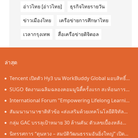
อ่าวไทย [อ่าวไทย]
ธุรกิจไทยรายวัน
ข่าวเมืองไทย
เครือข่ายการศึกษาไทย
เวลากรุงเทพ
สื่อเครือข่ายดิจิตอล
ล่าสุด
Tencent เปิดตัว Hy3 บน WorkBuddy Global มอบสิทธิ์
เข้าใช้งาน AI Agentic Workspace ฟรีตลอดเดือนสิงหาคม
SUGO จัดงานเฉลิมฉลองคอมมูนิตี้ครั้งแรก สะท้อนการ
เติบโตอย่างต่อเนื่องในประเทศไทย
International Forum "Empowering Lifelong Learning
Through Digital Intelligence – Building a New
สัมมนานานาชาติหัวข้อ «ส่งเสริมด้วยเทคโนโลยีดิจิทัล
Ecosystem for Human Lifelong Learning" Convenes
อัจฉริยะ เรียนรู้ตลอดชีวิต – สร้างระบบนิเวศใหม่แห่งการ
กลุ่ม GAC บรรลุเป้าหมาย 30 ล้านคัน: ตัวเลขเบื้องหลัง
เรียนรู้ตลอดชีวิตของมนุษย์» จัดขึ้น
"ความเร็วของ GAC"
นิทรรศการ “ตุนหวง – สมบัติวัฒนธรรมอันยิ่งใหญ่” เปิด