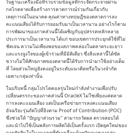
ในฐานะเครื่องมือที่รวบรวมข้อมูลที่กระจัดกระจายผ่าน
กลไกตลาดเพื่อสร้างการคาดการณ์ร่วมกันเกี่ยวกับ
เหตุการณ์ในอนาคต คุณค่าทางทฤษฎีของตลาดการลง
คะแนนเสียงได้รับการยอมรับมาเป็นเวลานาน อย่างไรก็ตาม
การพัฒนาของภาคส่วนนี้ได้เผชิญกับอุปสรรคหลักหลาย
ประการมาเป็นเวลานาน ได้แก่ ขอบเขตการประยุกต์ใช้ที่ไม่
ชัดเจน ความไม่เพียงพอของสภาพคล่องในตลาดระยะยาว
และแรงจูงใจของผู้เข้าร่วมที่มีมิติเดียว ซึ่งสิ่งเหล่านี้ได้ขัด
ขวางไม่ให้ศักยภาพของตลาดนี้ได้รับการนำมาใช้อย่างเต็ม
ที่ โดยส่วนใหญ่ยังคงอยู่ในระดับแนวคิดหรือในวงจำกัด
เฉพาะกลุ่มเท่านั้น
ในบริบทนี้ กลุ่มโปรโตคอลรุ่นใหม่กำลังทำงานเพื่อปรับ
เปลี่ยนตรรกะของภาคส่วนนี้ OracleX ไม่ใช่เพียงแค่ตลาด
การลงคะแนนเสียง แต่เป็นเครือข่ายการลงคะแนนเสียง
อัจฉริยะรุ่นถัดไปที่อิงตาม Proof of Contribution (POC)
ซึ่งช่วยให้ "ปัญญาส่วนรวม" สามารถวัดผล ตรวจสอบได้
และนำไปใช้เป็นพลังการผลิตได้เป็นครั้งแรก เปิดยุคใหม่ของ
การตัดสินใจในอนาคตที่ขับเคลื่อนด้วยปัญญาของกลุ่ม