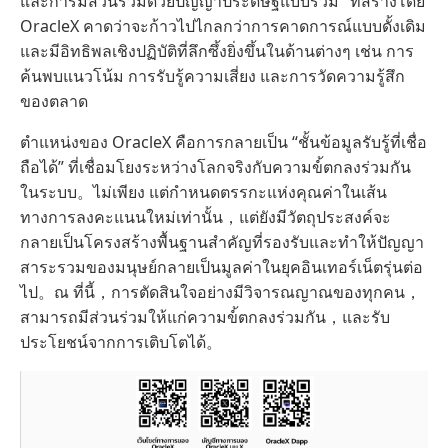
และการมีส่วนร่วมด้วยปัญญาประดิษฐ์แบบรวม" ที่สร้างโดย
OracleX คาดว่าจะก้าวไปไกลกว่าการคาดการณ์แบบดั้งเดิม
และมีอิทธิพลเชิงปฏิบัติที่ลึกซึ้งยิ่งขึ้นในด้านต่างๆ เช่น การ
ค้นพบแนวโน้ม การรับรู้ความเสี่ยง และการวัดความรู้สึก
ของตลาด
ตำแหน่งของ OracleX คือการกลายเป็น “ชั้นข้อมูลรับรู้ที่เชื่อ
ถือได้” ที่เชื่อมโยงระหว่างโลกจริงกับความขໍ้ตกลงร่วมกัน
ในระบบ。ไม่เพียง แต่กำหนดตรรกะแห่งคุณค่าในเส้น
ทางการลงคะแนนใหม่เท่านั้น，แต่ยังมีวัตถุประสงค์จะ
กลายเป็นโครงสร้างพื้นฐานสำคัญที่รองรับและทำให้ปัญญา
สาระรวมของมนุษย์กลายเป็นมูลค่าในยุคอินเทอร์เน็ตรุ่นต่อ
ไป。ณ ที่นี้，การตัดสินใจอย่างมีวิจารณญาณของทุกคน，
สามารถมีส่วนร่วมให้แก่ความขໍ้ตกลงร่วมกัน，และรับ
ประโยชน์จากการเติบโตได้。