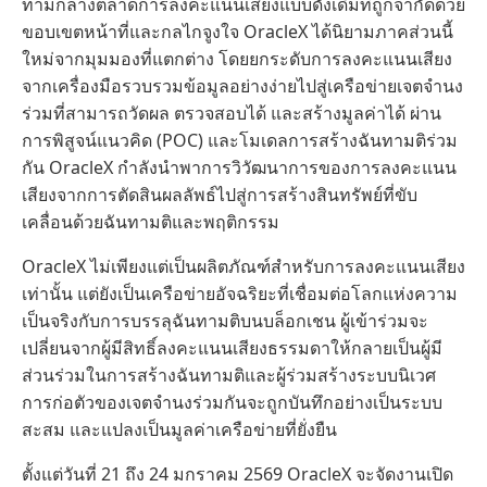
ท่ามกลางตลาดการลงคะแนนเสียงแบบดั้งเดิมที่ถูกจำกัดด้วย
ขอบเขตหน้าที่และกลไกจูงใจ OracleX ได้นิยามภาคส่วนนี้
ใหม่จากมุมมองที่แตกต่าง โดยยกระดับการลงคะแนนเสียง
จากเครื่องมือรวบรวมข้อมูลอย่างง่ายไปสู่เครือข่ายเจตจำนง
ร่วมที่สามารถวัดผล ตรวจสอบได้ และสร้างมูลค่าได้ ผ่าน
การพิสูจน์แนวคิด (POC) และโมเดลการสร้างฉันทามติร่วม
กัน OracleX กำลังนำพาการวิวัฒนาการของการลงคะแนน
เสียงจากการตัดสินผลลัพธ์ไปสู่การสร้างสินทรัพย์ที่ขับ
เคลื่อนด้วยฉันทามติและพฤติกรรม
OracleX ไม่เพียงแต่เป็นผลิตภัณฑ์สำหรับการลงคะแนนเสียง
เท่านั้น แต่ยังเป็นเครือข่ายอัจฉริยะที่เชื่อมต่อโลกแห่งความ
เป็นจริงกับการบรรลุฉันทามติบนบล็อกเชน ผู้เข้าร่วมจะ
เปลี่ยนจากผู้มีสิทธิ์ลงคะแนนเสียงธรรมดาให้กลายเป็นผู้มี
ส่วนร่วมในการสร้างฉันทามติและผู้ร่วมสร้างระบบนิเวศ
การก่อตัวของเจตจำนงร่วมกันจะถูกบันทึกอย่างเป็นระบบ
สะสม และแปลงเป็นมูลค่าเครือข่ายที่ยั่งยืน
ตั้งแต่วันที่ 21 ถึง 24 มกราคม 2569 OracleX จะจัดงานเปิด