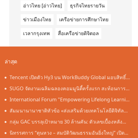
อ่าวไทย [อ่าวไทย]
ธุรกิจไทยรายวัน
ข่าวเมืองไทย
เครือข่ายการศึกษาไทย
เวลากรุงเทพ
สื่อเครือข่ายดิจิตอล
ล่าสุด
Tencent เปิดตัว Hy3 บน WorkBuddy Global มอบสิทธิ์
เข้าใช้งาน AI Agentic Workspace ฟรีตลอดเดือนสิงหาคม
SUGO จัดงานเฉลิมฉลองคอมมูนิตี้ครั้งแรก สะท้อนการ
เติบโตอย่างต่อเนื่องในประเทศไทย
International Forum "Empowering Lifelong Learning
Through Digital Intelligence – Building a New
สัมมนานานาชาติหัวข้อ «ส่งเสริมด้วยเทคโนโลยีดิจิทัล
Ecosystem for Human Lifelong Learning" Convenes
อัจฉริยะ เรียนรู้ตลอดชีวิต – สร้างระบบนิเวศใหม่แห่งการ
กลุ่ม GAC บรรลุเป้าหมาย 30 ล้านคัน: ตัวเลขเบื้องหลัง
เรียนรู้ตลอดชีวิตของมนุษย์» จัดขึ้น
"ความเร็วของ GAC"
นิทรรศการ “ตุนหวง – สมบัติวัฒนธรรมอันยิ่งใหญ่” เปิด