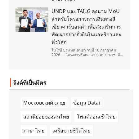
UNDP และ TAILG ลงนาม MoU
สำหรับโครงการการเดินทางสี
เขียวคาร์บอนต่ำ เพื่อส่งเสริมการ
พัฒนาอย่างยั่งยืนในแอฟริกาและ
ทั่วโลก
ไนโรบี ประเทศเคนยา วันที่ 10 กรกฎาคม
2026 — โครงการพัฒนาแห่งสหประชาชาติ
(United Nations Development
Programme/UNDP) และ TAILG บริษัทชั้น
นำด้านการเดินทางด้วยพลังงานไฟฟ้า ได้ลง
นามในบันทึกความเข้าใจ (Memorandum of
Understanding/MOU) อย่างเป็นทางการใน
ลิงค์ที่เป็นมิตร
ประเทศเคนยา เกี่ยวกับ Green Mobility
Centre of Excellence (GM-CoE)
Московский след
ข้อมูล Datai
สถานีย่อยของคนไทย
โพสต์ตอนเช้าไทย
ภาษาไทย
เครือข่ายชีวิตไทย