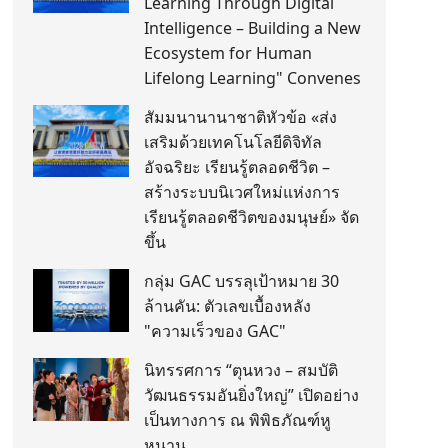
Learning Through Digital
Intelligence – Building a New
Ecosystem for Human
Lifelong Learning" Convenes
สัมมนานานาชาติหัวข้อ «ส่ง
เสริมด้วยเทคโนโลยีดิจิทัล
อัจฉริยะ เรียนรู้ตลอดชีวิต –
สร้างระบบนิเวศใหม่แห่งการ
เรียนรู้ตลอดชีวิตของมนุษย์» จัด
ขึ้น
กลุ่ม GAC บรรลุเป้าหมาย 30
ล้านคัน: ตัวเลขเบื้องหลัง
"ความเร็วของ GAC"
นิทรรศการ “ตุนหวง – สมบัติ
วัฒนธรรมอันยิ่งใหญ่” เปิดอย่าง
เป็นทางการ ณ พิพิธภัณฑ์หู
หนาน