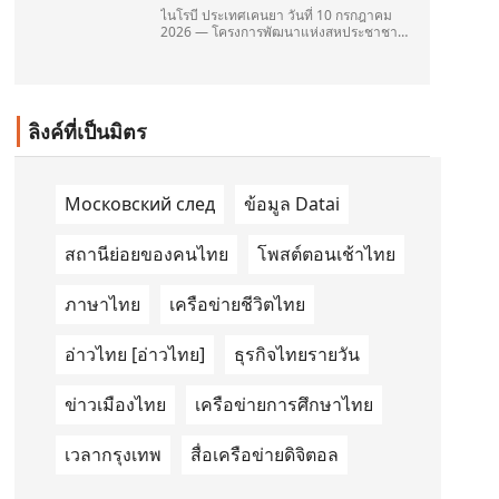
ไนโรบี ประเทศเคนยา วันที่ 10 กรกฎาคม
2026 — โครงการพัฒนาแห่งสหประชาชาติ
(United Nations Development
Programme/UNDP) และ TAILG บริษัทชั้น
นำด้านการเดินทางด้วยพลังงานไฟฟ้า ได้
ลงนามในบันทึกความเข้าใจ
(Memorandum of Understanding/MOU)
ลิงค์ที่เป็นมิตร
อย่างเป็นทางการในประเทศเคนยา เกี่ยวกับ
Green Mobility Centre of Excellence
(GM-CoE)
Московский след
ข้อมูล Datai
สถานีย่อยของคนไทย
โพสต์ตอนเช้าไทย
ภาษาไทย
เครือข่ายชีวิตไทย
อ่าวไทย [อ่าวไทย]
ธุรกิจไทยรายวัน
ข่าวเมืองไทย
เครือข่ายการศึกษาไทย
เวลากรุงเทพ
สื่อเครือข่ายดิจิตอล