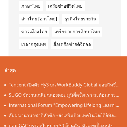
ภาษาไทย
เครือข่ายชีวิตไทย
อ่าวไทย [อ่าวไทย]
ธุรกิจไทยรายวัน
ข่าวเมืองไทย
เครือข่ายการศึกษาไทย
เวลากรุงเทพ
สื่อเครือข่ายดิจิตอล
ล่าสุด
Tencent เปิดตัว Hy3 บน WorkBuddy Global มอบสิทธิ์
เข้าใช้งาน AI Agentic Workspace ฟรีตลอดเดือนสิงหาคม
SUGO จัดงานเฉลิมฉลองคอมมูนิตี้ครั้งแรก สะท้อนการ
เติบโตอย่างต่อเนื่องในประเทศไทย
International Forum "Empowering Lifelong Learning
Through Digital Intelligence – Building a New
สัมมนานานาชาติหัวข้อ «ส่งเสริมด้วยเทคโนโลยีดิจิทัล
Ecosystem for Human Lifelong Learning" Convenes
อัจฉริยะ เรียนรู้ตลอดชีวิต – สร้างระบบนิเวศใหม่แห่งการ
กลุ่ม GAC บรรลุเป้าหมาย 30 ล้านคัน: ตัวเลขเบื้องหลัง