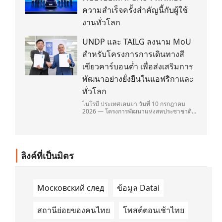
ความสำเร็จครั้งสำคัญนี้กับผู้ใช้
งานทั่วโลก
UNDP และ TAILG ลงนาม MoU
สำหรับโครงการการเดินทางสี
เขียวคาร์บอนต่ำ เพื่อส่งเสริมการ
พัฒนาอย่างยั่งยืนในแอฟริกาและ
ทั่วโลก
ไนโรบี ประเทศเคนยา วันที่ 10 กรกฎาคม
2026 — โครงการพัฒนาแห่งสหประชาชาติ
(United Nations Development
Programme/UNDP) และ TAILG บริษัทชั้น
นำด้านการเดินทางด้วยพลังงานไฟฟ้า ได้ลง
นามในบันทึกความเข้าใจ (Memorandum of
Understanding/MOU) อย่างเป็นทางการใน
ลิงค์ที่เป็นมิตร
ประเทศเคนยา เกี่ยวกับ Green Mobility
Centre of Excellence (GM-CoE)
Московский след
ข้อมูล Datai
สถานีย่อยของคนไทย
โพสต์ตอนเช้าไทย