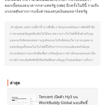
ดอกเบี้ยของธนาคารกลางสหรัฐ (เฟด) อีกครั้งในปีนี้ รวมถึง
แรงกดดันจากการแข็งค่าของสกุลเงินดอลลาร์สหรัฐ
คำปฏิเสธ: บทความนี้ทำซ้ำจากสื่ออื่น ๆ วัตถุประสงค์ของการพิมพ์ซ้ำคือ
การถ่ายทอดข้อมูลเพิ่มเติมไม่ได้หมายความว่าเว็บไซต์นี้เห็นด้วยกับมุม
มองและรับผิดชอบต่อความถูกต้องและไม่รับผิดชอบใด ๆ ตามกฎหมาย
แหล่งข้อมูลทั้งหมดในเว็บไซต์นี้ได้รับการรวบรวมบนอินเทอร์เน็ตจุด
ประสงค์ของการแบ่งปันคือเพื่อการเรียนรู้และการอ้างอิงของทุกคนเท่านั้น
หากมีการละเมิดลิขสิทธิ์หรือทรัพย์สินทางปัญญาโปรดส่งข้อความถึงเรา
ล่าสุด
Tencent เปิดตัว Hy3 บน
WorkBuddy Global มอบสิทธิ์