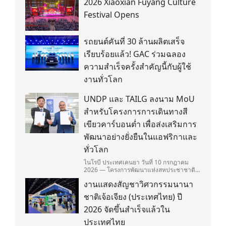
2026 Xiaoxian Fuyang Culture
Festival Opens
รถยนต์คันที่ 30 ล้านผลิตเสร็จ
เรียบร้อยแล้ว! GAC ร่วมฉลอง
ความสำเร็จครั้งสำคัญนี้กับผู้ใช้
งานทั่วโลก
UNDP และ TAILG ลงนาม MoU
สำหรับโครงการการเดินทางสี
เขียวคาร์บอนต่ำ เพื่อส่งเสริมการ
พัฒนาอย่างยั่งยืนในแอฟริกาและ
ทั่วโลก
ไนโรบี ประเทศเคนยา วันที่ 10 กรกฎาคม
2026 — โครงการพัฒนาแห่งสหประชาชาติ
(United Nations Development
งานแสดงสัญชาวิศวกรรมนานา
Programme/UNDP) และ TAILG บริษัทชั้น
นำด้านการเดินทางด้วยพลังงานไฟฟ้า ได้ลง
ชาติเจ้อเจียง (ประเทศไทย) ปี
นามในบันทึกความเข้าใจ (Memorandum of
Understanding/MOU) อย่างเป็นทางการใน
2026 จัดขึ้นสำเร็จแล้วใน
ประเทศเคนยา เกี่ยวกับ Green Mobility
ประเทศไทย
Centre of Excellence (GM-CoE)