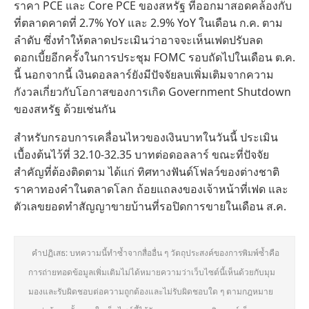
ราคา PCE และ Core PCE ของสหรัฐ ที่ออกมาสอดคล้องกับ
ที่ตลาดคาดที่ 2.7% YoY และ 2.9% YoY ในเดือน ก.ค. ตาม
ลำดับ ซึ่งทำให้ตลาดประเมินว่าอาจจะเห็นเฟดปรับลด
ดอกเบี้ยอีกครั้งในการประชุม FOMC รอบถัดไปในเดือน ต.ค.
นี้ นอกจากนี้ เงินดอลลาร์ยังมีปัจจัยลบเพิ่มเติมจากความ
กังวลเกี่ยวกับโอกาสของการเกิด Government Shutdown
ของสหรัฐ ด้วยเช่นกัน
สำหรับกรอบการเคลื่อนไหวของเงินบาทในวันนี้ ประเมิน
เบื้องต้นไว้ที่ 32.10-32.35 บาทต่อดอลลาร์ ขณะที่ปัจจัย
สำคัญที่ต้องติดตาม ได้แก่ ทิศทางฟันด์โฟลว์ของต่างชาติ
ราคาทองคำในตลาดโลก ถ้อยแถลงของเจ้าหน้าที่เฟด และ
ตัวเลขยอดทำสัญญาขายบ้านที่รอปิดการขายในเดือน ส.ค.
คำปฏิเสธ: บทความนี้ทำซ้ำจากสื่ออื่น ๆ วัตถุประสงค์ของการพิมพ์ซ้ำคือ
การถ่ายทอดข้อมูลเพิ่มเติมไม่ได้หมายความว่าเว็บไซต์นี้เห็นด้วยกับมุม
มองและรับผิดชอบต่อความถูกต้องและไม่รับผิดชอบใด ๆ ตามกฎหมาย