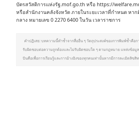
บัตรสวัสดิการแห่งรัฐ.mof.go.th หรือ https://welfare.m
หรือสำนักงานคลังจังหวัด ภายในระยะเวลาที่กำหนด หากมีข้
กลาง หมายเลข 0 2270 6400 ในวัน เวลาราชการ
คำปฏิเสธ: บทความนี้ทำซ้ำจากสื่ออื่น ๆ วัตถุประสงค์ของการพิมพ์ซ้ำคือก
รับผิดชอบต่อความถูกต้องและไม่รับผิดชอบใด ๆ ตามกฎหมาย แหล่งข้อมูลท
ปันคือเพื่อการเรียนรู้และการอ้างอิงของทุกคนเท่านั้นหากมีการละเมิดลิขส