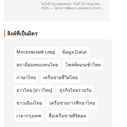
ไนโรบี ประเทศเคนยา วันที่ 10 กรกฎาคม
2026 — โครงการพัฒนาแห่งสหประชาชาติ
(United Nations Development
Programme/UNDP) และ TAILG บริษัทชั้น
นำด้านการเดินทางด้วยพลังงานไฟฟ้า ได้
ลงนามในบันทึกความเข้าใจ
(Memorandum of Understanding/MOU)
ลิงค์ที่เป็นมิตร
อย่างเป็นทางการในประเทศเคนยา เกี่ยวกับ
Green Mobility Centre of Excellence
(GM-CoE)
Московский след
ข้อมูล Datai
สถานีย่อยของคนไทย
โพสต์ตอนเช้าไทย
ภาษาไทย
เครือข่ายชีวิตไทย
อ่าวไทย [อ่าวไทย]
ธุรกิจไทยรายวัน
ข่าวเมืองไทย
เครือข่ายการศึกษาไทย
เวลากรุงเทพ
สื่อเครือข่ายดิจิตอล