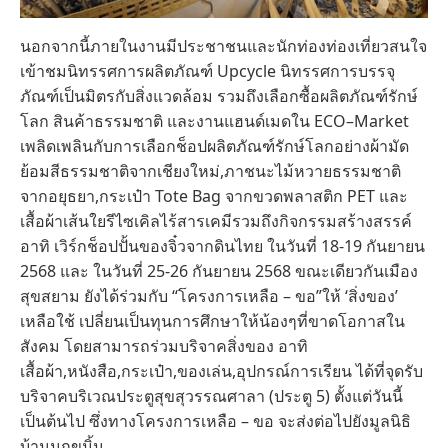
นอกจากนี้ภายในงานมีประชาชนและนักท่องท่องเที่ยวสนใจ
เข้าชมนิทรรศการผลิตภัณฑ์ Upcycle นิทรรศการบรรจุ
ภัณฑ์เป็นมิตรกับสิ่งแวดล้อม รวมถึงเลือกซื้อผลิตภัณฑ์รักษ์
โลก สินค้าธรรมชาติ และงานแฮนด์เมดใน ECO–Market
เพลิดเพลินกับการเลือกช็อปผลิตภัณฑ์รักษ์โลกอย่างผ้ามัด
ย้อมสีธรรมชาติจากเชียงใหม่,ภาชนะไม้หวายธรรมชาติ
จากอยุธยา,กระเป๋า Tote Bag จากขวดพลาสติก PET และ
เสื้อผ้าเส้นใยรีไซเคิลไร้สารเคมีรวมถึงกิจกรรมสร้างสรรค์
อาทิ เวิร์กช็อปปั้นของจิ๋วจากดินไทย ในวันที่ 18-19 กันยายน
2568 และ ในวันที่ 25-26 กันยายน 2568 ขณะเดียวกันเมือง
สุขสยาม ยังได้ร่วมกับ “โครงการเหลือ – ขอ”ให้ ‘สิ่งของ’
เหลือใช้ เปลี่ยนเป็นทุนการศึกษาให้น้องๆที่ขาดโอกาสใน
สังคม โดยสามารถร่วมบริจาคสิ่งของ อาทิ
เสื้อผ้า,หนังสือ,กระเป๋า,ของเล่น,อุปกรณ์การเรียน ได้ที่จุดรับ
บริจาคบริเวณประตูสุขสุวรรณศาลา (ประตู 5) ตั้งแต่วันนี้
เป็นต้นไป ซึ่งทางโครงการเหลือ – ขอ จะส่งต่อไปยังมูลนิธิ
บ้านนกขมิ้น