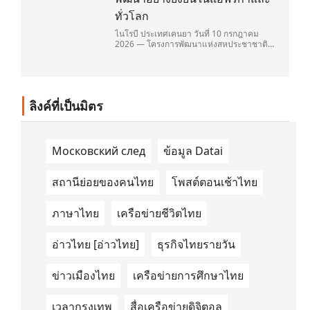
ทั่วโลก
ไนโรบี ประเทศเคนยา วันที่ 10 กรกฎาคม
2026 — โครงการพัฒนาแห่งสหประชาชาติ
(United Nations Development
Programme/UNDP) และ TAILG บริษัทชั้น
นำด้านการเดินทางด้วยพลังงานไฟฟ้า ได้ลง
นามในบันทึกความเข้าใจ (Memorandum of
Understanding/MOU) อย่างเป็นทางการใน
ลิงค์ที่เป็นมิตร
ประเทศเคนยา เกี่ยวกับ Green Mobility
Centre of Excellence (GM-CoE)
Московский след
ข้อมูล Datai
สถานีย่อยของคนไทย
โพสต์ตอนเช้าไทย
ภาษาไทย
เครือข่ายชีวิตไทย
อ่าวไทย [อ่าวไทย]
ธุรกิจไทยรายวัน
ข่าวเมืองไทย
เครือข่ายการศึกษาไทย
เวลากรุงเทพ
สื่อเครือข่ายดิจิตอล