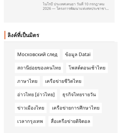
ไนโรบี ประเทศเคนยา วันที่ 10 กรกฎาคม
2026 — โครงการพัฒนาแห่งสหประชาชาติ
(United Nations Development
Programme/UNDP) และ TAILG บริษัทชั้น
นำด้านการเดินทางด้วยพลังงานไฟฟ้า ได้
ลงนามในบันทึกความเข้าใจ
(Memorandum of Understanding/MOU)
ลิงค์ที่เป็นมิตร
อย่างเป็นทางการในประเทศเคนยา เกี่ยวกับ
Green Mobility Centre of Excellence
(GM-CoE)
Московский след
ข้อมูล Datai
สถานีย่อยของคนไทย
โพสต์ตอนเช้าไทย
ภาษาไทย
เครือข่ายชีวิตไทย
อ่าวไทย [อ่าวไทย]
ธุรกิจไทยรายวัน
ข่าวเมืองไทย
เครือข่ายการศึกษาไทย
เวลากรุงเทพ
สื่อเครือข่ายดิจิตอล