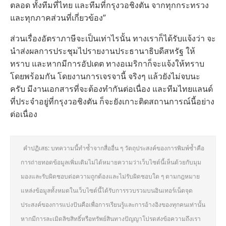
ตลอด ทั้งทีมที่ไทย และทีมที่กรุงวอชิงตัน จากทุกกระทรวง
และทุกภาคส่วนที่เกี่ยวข้อง”
ส่วนเรื่องอัตราภาษีจะเป็นเท่าไรนั้น ทางเราก็ได้รับแจ้งว่า จะ
นำส่งผลการประชุมไปรายงานประธานาธิบดีสหรัฐ ให้
ทราบ และหากมีการอัปเดต ทางอเมริกาก็จะแจ้งให้ทราบ
โดยพร้อมกัน โดยงานการเจรจานี้ จริงๆ แล้วยังไม่จบนะ
ครับ มีงานเอกสารที่จะต้องทำกันต่อเนื่อง และทีมไทยแลนด์
ที่ประจำอยู่ที่กรุงวอชิงตัน ก็จะยังเกาะติดสถานการณ์นี้อย่าง
ต่อเนื่อง
คำปฏิเสธ: บทความนี้ทำซ้ำจากสื่ออื่น ๆ วัตถุประสงค์ของการพิมพ์ซ้ำคือ
การถ่ายทอดข้อมูลเพิ่มเติมไม่ได้หมายความว่าเว็บไซต์นี้เห็นด้วยกับมุม
มองและรับผิดชอบต่อความถูกต้องและไม่รับผิดชอบใด ๆ ตามกฎหมาย
แหล่งข้อมูลทั้งหมดในเว็บไซต์นี้ได้รับการรวบรวมบนอินเทอร์เน็ตจุด
ประสงค์ของการแบ่งปันคือเพื่อการเรียนรู้และการอ้างอิงของทุกคนเท่านั้น
หากมีการละเมิดลิขสิทธิ์หรือทรัพย์สินทางปัญญาโปรดส่งข้อความถึงเรา