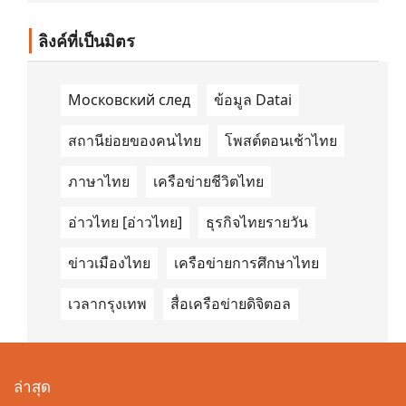
นำด้านการเดินทางด้วยพลังงานไฟฟ้า ได้ลง
นามในบันทึกความเข้าใจ (Memorandum of
Understanding/MOU) อย่างเป็นทางการใน
ลิงค์ที่เป็นมิตร
ประเทศเคนยา เกี่ยวกับ Green Mobility
Centre of Excellence (GM-CoE)
Московский след
ข้อมูล Datai
สถานีย่อยของคนไทย
โพสต์ตอนเช้าไทย
ภาษาไทย
เครือข่ายชีวิตไทย
อ่าวไทย [อ่าวไทย]
ธุรกิจไทยรายวัน
ข่าวเมืองไทย
เครือข่ายการศึกษาไทย
เวลากรุงเทพ
สื่อเครือข่ายดิจิตอล
ล่าสุด