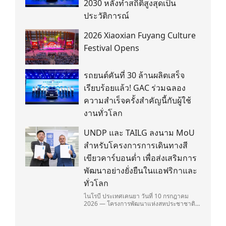
2030 หลังทำสถิติสูงสุดเป็น
ประวัติการณ์
2026 Xiaoxian Fuyang Culture
Festival Opens
รถยนต์คันที่ 30 ล้านผลิตเสร็จ
เรียบร้อยแล้ว! GAC ร่วมฉลอง
ความสำเร็จครั้งสำคัญนี้กับผู้ใช้
งานทั่วโลก
UNDP และ TAILG ลงนาม MoU
สำหรับโครงการการเดินทางสี
เขียวคาร์บอนต่ำ เพื่อส่งเสริมการ
พัฒนาอย่างยั่งยืนในแอฟริกาและ
ทั่วโลก
ไนโรบี ประเทศเคนยา วันที่ 10 กรกฎาคม
2026 — โครงการพัฒนาแห่งสหประชาชาติ
(United Nations Development
Programme/UNDP) และ TAILG บริษัทชั้น