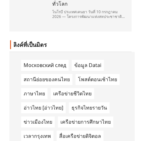
ทั่วโลก
ไนโรบี ประเทศเคนยา วันที่ 10 กรกฎาคม
2026 — โครงการพัฒนาแห่งสหประชาชาติ
(United Nations Development
Programme/UNDP) และ TAILG บริษัทชั้น
นำด้านการเดินทางด้วยพลังงานไฟฟ้า ได้ลง
นามในบันทึกความเข้าใจ (Memorandum of
Understanding/MOU) อย่างเป็นทางการใน
ลิงค์ที่เป็นมิตร
ประเทศเคนยา เกี่ยวกับ Green Mobility
Centre of Excellence (GM-CoE)
Московский след
ข้อมูล Datai
สถานีย่อยของคนไทย
โพสต์ตอนเช้าไทย
ภาษาไทย
เครือข่ายชีวิตไทย
อ่าวไทย [อ่าวไทย]
ธุรกิจไทยรายวัน
ข่าวเมืองไทย
เครือข่ายการศึกษาไทย
เวลากรุงเทพ
สื่อเครือข่ายดิจิตอล