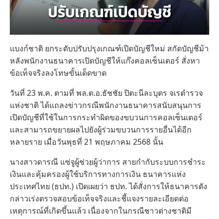
แบงก์ชาติ ยกระดับปรับปรุงเกณฑ์เปิดบัญชีใหม่ สกัดบัญชีม้า
หลังพนักงานธนาคารเปิดบัญชีให้แก๊งคอลเซ็นเตอร์ สั่งหา
ข้อเท็จจริงลงโทษขั้นเด็ดขาด
วันที่ 23 พ.ค. ตามที่ พล.ต.อ.ธัชชัย ปิตะนีละบุตร จเรตำรวจ
แห่งชาติ ได้แถลงข่าวกรณีพนักงานธนาคารสนับสนุนการ
เปิดบัญชีที่ใช้ในการกระทำผิดของขบวนการคอลเซ็นเตอร์
และสามารถขยายผลไปยังผู้ร่วมขบวนการรายอื่นได้อีก
หลายราย เมื่อวันพุธที่ 21 พฤษภาคม 2568 นั้น
นางสาวดารณี แซ่จูผู้ช่วยผู้ว่าการ สายกำกับระบบการชำระ
เงินและคุ้มครองผู้ใช้บริการทางการเงิน ธนาคารแห่ง
ประเทศไทย (ธปท.) เปิดเผยว่า ธปท. ได้สั่งการให้ธนาคารดัง
กล่าวเร่งตรวจสอบข้อเท็จจริงและชี้แจงรายละเอียดต่อ
เหตุการณ์ที่เกิดขึ้นแล้ว เนื่องจากในกรณีชาวต่างชาติมี