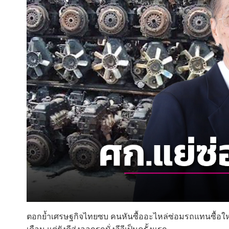
ตอกย้ำเศรษฐกิจไทยซบ คนหันซื้ออะไหล่ซ่อมรถแทนซื้อใหม