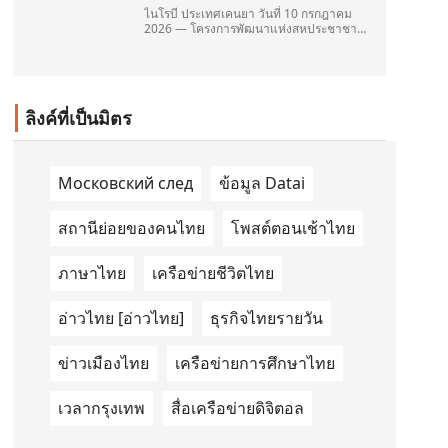
ไนโรบี ประเทศเคนยา วันที่ 10 กรกฎาคม
2026 — โครงการพัฒนาแห่งสหประชาชาติ
(United Nations Development
Programme/UNDP) และ TAILG บริษัทชั้น
นำด้านการเดินทางด้วยพลังงานไฟฟ้า ได้
ลงนามในบันทึกความเข้าใจ
(Memorandum of Understanding/MOU)
ลิงค์ที่เป็นมิตร
อย่างเป็นทางการในประเทศเคนยา เกี่ยวกับ
Green Mobility Centre of Excellence
(GM-CoE)
Московский след
ข้อมูล Datai
สถานีย่อยของคนไทย
โพสต์ตอนเช้าไทย
ภาษาไทย
เครือข่ายชีวิตไทย
อ่าวไทย [อ่าวไทย]
ธุรกิจไทยรายวัน
ข่าวเมืองไทย
เครือข่ายการศึกษาไทย
เวลากรุงเทพ
สื่อเครือข่ายดิจิตอล