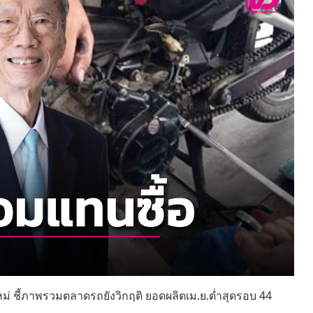
่ ชี้ภาพรวมตลาดรถยังวิกฤติ ยอดผลิตเม.ย.ต่ำสุดรอบ 44