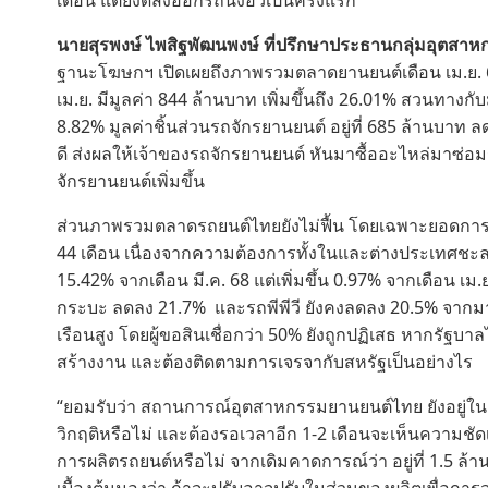
เดือน แต่ยังดีส่งออกรถนั่งอีวีเป็นครั้งแรก
นายสุรพงษ์ ไพสิฐพัฒนพงษ์ ที่ปรึกษาประธานกลุ่มอุตส
ฐานะโฆษกฯ เปิดเผยถึงภาพรวมตลาดยานยนต์เดือน เม.ย. 68 
เม.ย. มีมูลค่า 844 ล้านบาท เพิ่มขึ้นถึง 26.01% สวนทางก
8.82% มูลค่าชิ้นส่วนรถจักรยานยนต์ อยู่ที่ 685 ล้านบาท ล
ดี ส่งผลให้เจ้าของรถจักรยานยนต์ หันมาซื้ออะไหล่มาซ
จักรยานยนต์เพิ่มขึ้น
ส่วนภาพรวมตลาดรถยนต์ไทยยังไม่ฟื้น โดยเฉพาะยอดการผลิต
44 เดือน เนื่องจากความต้องการทั้งในและต่างประเทศชะ
15.42% จากเดือน มี.ค. 68 แต่เพิ่มขึ้น 0.97% จากเดือน เ
กระบะ ลดลง 21.7% และรถพีพีวี ยังคงลดลง 20.5% จากมา
เรือนสูง โดยผู้ขอสินเชื่อกว่า 50% ยังถูกปฏิเสธ หากรัฐ
สร้างงาน และต้องติดตามการเจรจากับสหรัฐเป็นอย่างไร
“ยอมรับว่า สถานการณ์อุตสาหกรรมยานยนต์ไทย ยังอยู่ในช่ว
วิกฤติหรือไม่ และต้องรอเวลาอีก 1-2 เดือนจะเห็นความชัด
การผลิตรถยนต์หรือไม่ จากเดิมคาดการณ์ว่า อยู่ที่ 1.5 ล้า