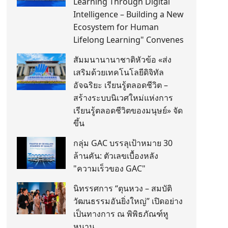
Learning Through Digital
Intelligence – Building a New
Ecosystem for Human
Lifelong Learning" Convenes
สัมมนานานาชาติหัวข้อ «ส่ง
เสริมด้วยเทคโนโลยีดิจิทัล
อัจฉริยะ เรียนรู้ตลอดชีวิต –
สร้างระบบนิเวศใหม่แห่งการ
เรียนรู้ตลอดชีวิตของมนุษย์» จัด
ขึ้น
กลุ่ม GAC บรรลุเป้าหมาย 30
ล้านคัน: ตัวเลขเบื้องหลัง
"ความเร็วของ GAC"
นิทรรศการ “ตุนหวง – สมบัติ
วัฒนธรรมอันยิ่งใหญ่” เปิดอย่าง
เป็นทางการ ณ พิพิธภัณฑ์หู
หนาน