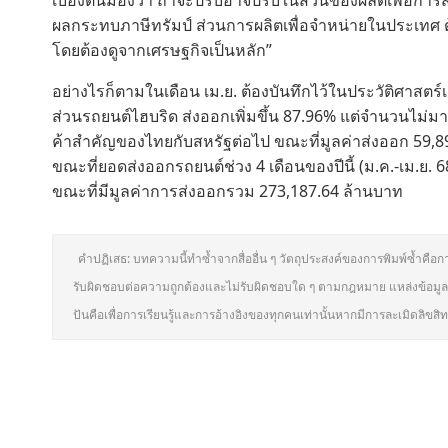
เบื้องต้นมองว่า ถ้าจะปรับอาจปรับในส่วนของผลิตเพื่อการส่
ผลกระทบภาษีทรัมป์ ส่วนการผลิตเพื่อจำหน่ายในประเทศ ต้อ
โดยต้องดูจากเศรษฐกิจเป็นหลัก”
อย่างไรก็ตามในเดือน เม.ย. ต้องบันทึกไว้ในประวัติศาสตร์
ส่วนรถยนต์ไฮบริด ส่งออกเพิ่มขึ้น 87.96% แต่จำนวนไ
ค้าสำคัญของไทยกับสหรัฐต่อไป ขณะที่มูลค่าส่งออก 59,8
ขณะที่ยอดส่งออกรถยนต์ช่วง 4 เดือนของปีนี้ (ม.ค.-เม.ย. 6
ขณะที่มีมูลค่าการส่งออกรวม 273,187.64 ล้านบาท
คำปฏิเสธ: บทความนี้ทำซ้ำจากสื่ออื่น ๆ วัตถุประสงค์ของการพิมพ์ซ้ำคือก
รับผิดชอบต่อความถูกต้องและไม่รับผิดชอบใด ๆ ตามกฎหมาย แหล่งข้อมูลท
ปันคือเพื่อการเรียนรู้และการอ้างอิงของทุกคนเท่านั้นหากมีการละเมิดลิขส