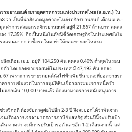
าหกรรมยานยนต์ สภาอุตสาหกรรมแห่งประเทศไทย (ส.อ.ท.)
ใน
ว่า เป็นที่น่าสังเกตมูลค่าอะไหล่รถจักรยานยนต์ เดือน ม.ค.–
ับมูลค่าการส่งออกรถจักรยานยนต์ อยู่ที่ 21,867 ล้านบาท ลดลง
ดลง 17.35% ถือเป็นหนึ่งในดัชนีชี้วัดเศรษฐกิจในประเทศยังไม่
่อมรถแทนมากกว่าซื้อรถใหม่ ทำให้ยอดขายอะไหล่รถ
เดือน เม.ย. อยู่ที่ 104,250 คัน ลดลง 0.40% ต่ำสุดในรอบ
ลอตัว โดยยอดขายรถยนต์ในประเทศ มี 47,193 คัน ลดลง
ม.ย. 67 เพราะการขายรถยนต์นั่งไฟฟ้าเพิ่มขึ้น ขณะที่ยอดขายรถ
ตรการเข้มงวดในการอนุมัติสินเชื่อรถกระบะจากหนี้ครัว
บาลไม่แจกเงิน 10,000 บาทแล้ว ต้องหามาตรการสนับสนุนการ
งวิกฤติ ต้องจับตาดูต่อไปอีก 2-3 ปี จึงจะบอกได้ว่าพ้นจาก
เจนเรื่องการเจรจามาตรการภาษีกับสหรัฐ ส่วนปีนี้จะปรับเป้า
นคัน คาดว่า จะมีการปรับเป้ารอตัวเลขอีก 1-2 เดือนจากนี้ แต่