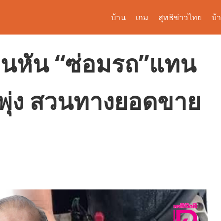
บ้าน
เกม
สุทธิข่าวไทย
บ้
คนหัน “ซ่อมรถ”แทน
่พุ่ง สวนทางยอดขาย