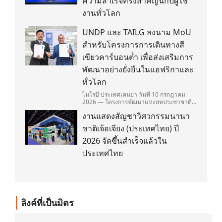
ความสำเร็จครั้งสำคัญนี้กับผู้ใช้
งานทั่วโลก
UNDP และ TAILG ลงนาม MoU
สำหรับโครงการการเดินทางสี
เขียวคาร์บอนต่ำ เพื่อส่งเสริมการ
พัฒนาอย่างยั่งยืนในแอฟริกาและ
ทั่วโลก
ไนโรบี ประเทศเคนยา วันที่ 10 กรกฎาคม
2026 — โครงการพัฒนาแห่งสหประชาชาติ
(United Nations Development
งานแสดงสัญชาวิศวกรรมนานา
Programme/UNDP) และ TAILG บริษัทชั้น
นำด้านการเดินทางด้วยพลังงานไฟฟ้า ได้ลง
ชาติเจ้อเจียง (ประเทศไทย) ปี
นามในบันทึกความเข้าใจ (Memorandum of
Understanding/MOU) อย่างเป็นทางการใน
2026 จัดขึ้นสำเร็จแล้วใน
ประเทศเคนยา เกี่ยวกับ Green Mobility
ประเทศไทย
Centre of Excellence (GM-CoE)
ลิงค์ที่เป็นมิตร