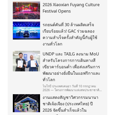
2026 Xiaoxian Fuyang Culture
Festival Opens
รถยนต์คันที่ 30 ล้านผลิตเสร็จ
เรียบร้อยแล้ว! GAC ร่วมฉลอง
ความสำเร็จครั้งสำคัญนี้กับผู้ใช้
งานทั่วโลก
UNDP และ TAILG ลงนาม MoU
สำหรับโครงการการเดินทางสี
เขียวคาร์บอนต่ำ เพื่อส่งเสริมการ
พัฒนาอย่างยั่งยืนในแอฟริกาและ
ทั่วโลก
ไนโรบี ประเทศเคนยา วันที่ 10 กรกฎาคม
2026 — โครงการพัฒนาแห่งสหประชาชาติ
(United Nations Development
งานแสดงสัญชาวิศวกรรมนานา
Programme/UNDP) และ TAILG บริษัทชั้น
นำด้านการเดินทางด้วยพลังงานไฟฟ้า ได้ลง
ชาติเจ้อเจียง (ประเทศไทย) ปี
นามในบันทึกความเข้าใจ (Memorandum of
Understanding/MOU) อย่างเป็นทางการใน
2026 จัดขึ้นสำเร็จแล้วใน
ประเทศเคนยา เกี่ยวกับ Green Mobility